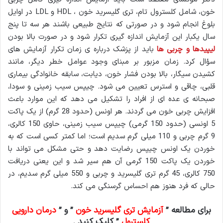
خون، شامل کلسترول تام، تری گلیسرید خون ، HDL و LDL در اوایل
بلوغ انجام شود و در صورتی که نتایج طبیعی باشند هر سه تا پنج
سال یکبار این آزمایش اندازه گیری تکرار شود و در صورت بالا بودن
لیپیدها و چربی ها
باید از پزشک درباره ی زمان تکرار آزمایش های
سؤال کرد. زمان مزبور بر مبنای وجود عوامل خطر دیگر، مانند
کشیدن سیگار، بالا بودن فشار خون، دیابت، سابقه خانوادگی بیماری
قلبی، چاقی و استرس تعیین می شود. چیپس سیب زمینی و سودا،
صبحانه ی عده ای از افراد را تشکیل می دهد که این موارد باعث
افزایش چربی خون می گردند. هر اونس (حدود 28 گرم) از یک پاکت
5 اونسی (حدود 150 گرمی) چیپس سیب زمینی، حاوی 150 کالری،
9 گرم چربی و 110 میلی گرم سدیم است؛ اما کمتر کسی است که به
خوردن یک اونس چیپس رضایت دهد و حتی مشکل می تواند با
خوردن یک پاکت 150 گرمی آن هم سیر شد و این یعنی دریافت
750 کالری، 45 گرم تری گلیسرید و چربی و 550 میلی گرم سدیم، در
حالی که فرد هنوز هم احساس گرسنگی می کند.
برای مطالعه ”
آزمایش تری گلیسرید خون
” و ”
درمان دارویی
کلسترول
” کلیک کنید .