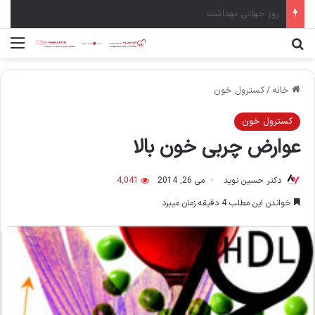
سال نو مبارک
جستجو برای
منو
خانه
/
کسترول خون
کسترول خون
عوارض چربی خون بالا
دکتر حسین نوید
می 26, 2014
4,041
خواندن این مطلب 4 دقیقه زمان میبرد