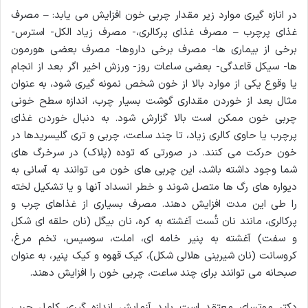
در انازه گیری موارد زیر مقدار چربی خون افزایش می یابد: – مصرف
غذای پرچرب – مصرف غذای پرکالری،- مصرف زیاد الکل- استرس-
برخی از بیماری ها- مصرف برخی داروها- مصرف بعضی هورمون
ها- سیکل قاعدگی- بعضی ساعات روز- ورزش اخیر اگر بعد از انجام
یا وقوع یکی از موارد بالا از خون شخص نمونه گیری شود، به عنوان
مثال بعد از خوردن مقداری گوشت بسیار چرب، اندازه سطح خونی
چربی خون ممکن است بالا گزارش شود. به دنبال خوردن غذای
پرچرب یا حاوی کالری زیاد، تا چند ساعت، چربی و تری گلیسریدها در
خون حرکت می کنند. در صورتی که توده (پلاک) در سرخرگ های
شما وجود داشته باشد، این چربی های خون می توانند به آسانی به
دیواره های رگ ها متصل شوند و خطر انسداد آنها و یا تشکیل لخته
را طی این مدت افزایش دهند. مصرف بسیاری از غذاهای چرب و
پرکالری، مانند نان تُست آغشته به کره، نان بیگل (نان حلقه ای شکل
و سفت) آغشته به پنیر خامه ای، املت، سوسیس، تخم مرغ،
کروسانت (نان شیرینی هلالی شکل)، کیک قهوه و کیک پنیر، به عنوان
صبحانه می توانند برای چند ساعت، چربی خون را افزایش دهند.
دکتر موتسای معتقد است باید آزمایش اندازه گیری کامل چربی