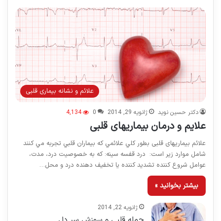
علائم و نشانه بیماری قلبی
دکتر حسین نوید
ژانویه 29, 2014
0
4,134
علایم و درمان بیماریهای قلبی
علائم بیماریهای قلبی بطور کلي علائمي که بيماران قلبي تجربه مي کنند
شامل موارد زير است: درد قفسه سينه: که به خصوصيت درد، مدت،
عوامل شروع کننده تشديد کننده يا تخفيف دهنده درد و محل…
بیشتر بخوانید »
ژانویه 22, 2014
حمله قلبی و سوزش سر دل