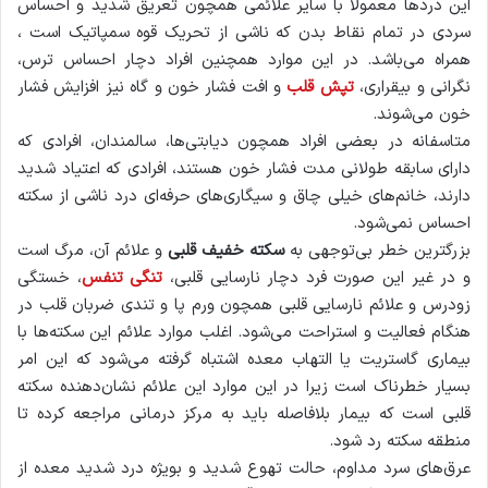
این دردها معمولا با سایر علائمی همچون تعریق شدید و احساس
سردی در تمام نقاط بدن که ناشی از تحریک قوه سمپاتیک است ،
همراه می‌باشد. در این موارد همچنین افراد دچار احساس ترس،
نگرانی و بیقراری،
تپش قلب
و افت فشار خون و گاه نیز افزایش فشار
خون می‌شوند.
متاسفانه در بعضی افراد همچون دیابتی‌ها، سالمندان، افرادی که
دارای سابقه طولانی مدت فشار خون هستند، افرادی که اعتیاد شدید
دارند، خانم‌های خیلی چاق و سیگاری‌های حرفه‌ای درد ناشی از سکته
احساس نمی‌شود.
بزرگترین خطر بی‌توجهی به
سکته خفیف قلبی
و علائم آن، مرگ است
و در غیر این صورت فرد دچار نارسایی قلبی،
تنگی تنفس
، خستگی
زودرس و علائم نارسایی قلبی همچون ورم پا و تندی ضربان قلب در
هنگام فعالیت و استراحت می‌شود. اغلب موارد علائم این سکته‌ها با
بیماری گاستریت یا التهاب معده اشتباه گرفته می‌شود که این امر
بسیار خطرناک است زیرا در این موارد این علائم نشان‌دهنده سکته
قلبی است که بیمار بلافاصله باید به مرکز درمانی مراجعه کرده تا
منطقه سکته رد شود.
عرق‌های سرد مداوم، حالت تهوع شدید و بویژه درد شدید معده از