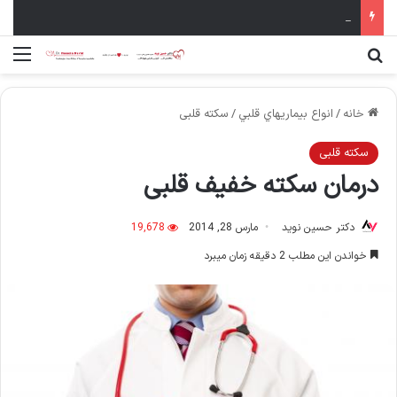
سال نو مبارک
جستجو برای
منو
خانه
/
انواع بيماريهاي قلبي
/
سکته قلبی
سکته قلبی
درمان سکته خفیف قلبی
دکتر حسین نوید
مارس 28, 2014
19,678
خواندن این مطلب 2 دقیقه زمان میبرد