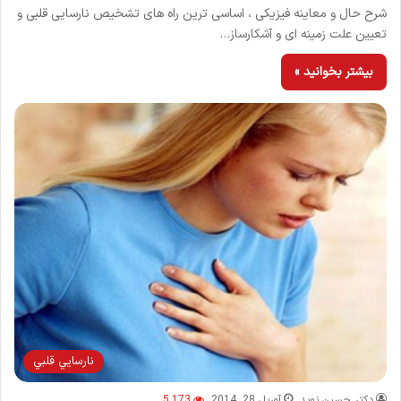
شرح حال و معاینه فیزیکی ، اساسی ترین راه های تشخیص نارسایی قلبی و
تعیین علت زمینه ای و آشکارساز…
بیشتر بخوانید »
نارسايي قلبي
دکتر حسین نوید
آوریل 28, 2014
5,173