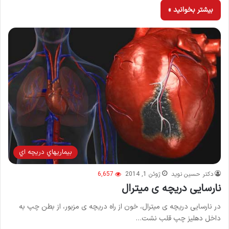
بیشتر بخوانید »
بيماريهاي دريچه اي
دکتر حسین نوید
ژوئن 1, 2014
6,657
نارسایی دریچه ی میترال
در نارسایی دریچه ی میترال، خون از راه دریچه ی مزبور، از بطن چپ به
داخل دهلیز چپ قلب نشت…