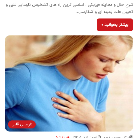
شرح حال و معاینه فیزیکی ، اساسی ترین راه های تشخیص نارسایی قلبی و
تعیین علت زمینه ای و آشکارساز…
بیشتر بخوانید »
نارسايي قلبي
دکتر حسین نوید
آوریل 28, 2014
5,173