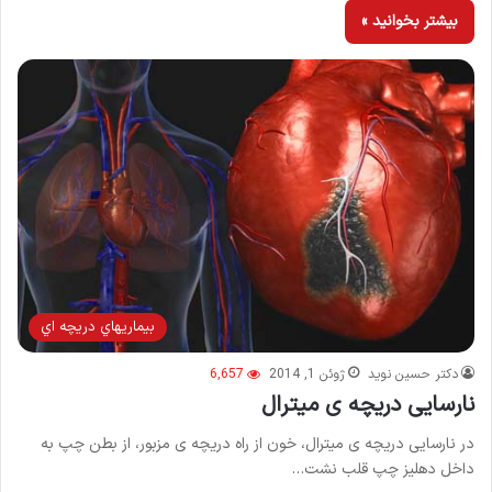
بیشتر بخوانید »
بيماريهاي دريچه اي
دکتر حسین نوید
ژوئن 1, 2014
6,657
نارسایی دریچه ی میترال
در نارسایی دریچه ی میترال، خون از راه دریچه ی مزبور، از بطن چپ به
داخل دهلیز چپ قلب نشت…