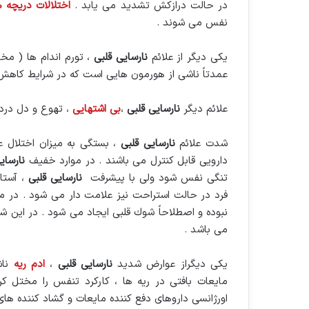
در حالت درازكش تشدید می یابد .
اختلالات دریچه 
نفس می شوند .‏
یكی دیگر از علائم
نارسایی قلبی
، تورم اندام ها ( مخ
عمدتاً ناشی از هورمون هایی است كه در شرایط كاهش ‏
علائم دیگر
نارسایی قلبی
،
بی اشتهایی
، تهوع و دل درد ن
شدت علائم
نارسایی قلبی
، بستگی به میزان اختلال عم
دارویی قابل كنترل می باشند . در موارد خفیف
نارسای
تنگی نفس شود ولی با پیشرفت ‏
نارسایی قلبی
، آستا
فرد در ‏حالت استراحت نیز علامت دار می شود . در م
نبوده و اصطلاحاً شوك قلبی ایجاد می شود . در این شر
می باشد . ‏
یكی دیگراز عوارض شدید
نارسایی قلبی
،
ادم ریه
ناش
مایعات بافتی در ریه ها ، كاركرد تنفس را مختل ك
اورژانسی داروهای دفع كننده ‏مایعات و گشاد كننده های