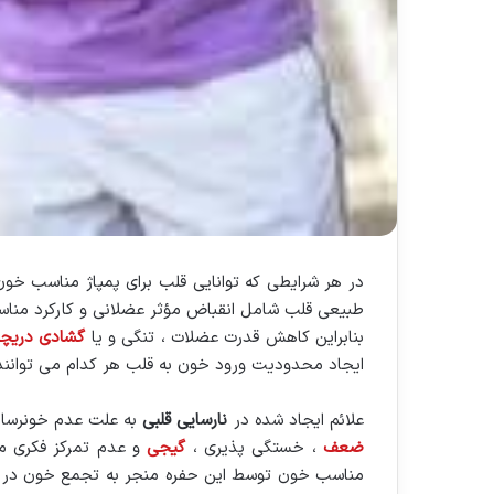
در هر شرایطی كه توانایی قلب برای پمپاژ مناسب خون
طبیعی قلب شامل انقباض مؤثر عضلانی و كاركرد مناس
بنابراین كاهش قدرت ‏عضلات ، تنگی و یا
گشادی دریچه
ایجاد محدودیت ورود خون به قلب هر كدام می توانند م
علائم ایجاد شده در
نارسایی قلبی
به علت عدم خونرسانی
ضعف
، خستگی پذیری ،
گیجی
و عدم تمركز فكری ‏م
مناسب خون توسط این ‏حفره منجر به تجمع خون در با