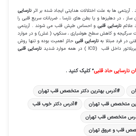
 آریتمی ها به علت ‏اختلالات هدایتی ایجاد شده بر اثر
نارسایی
از ، در دهلیزها و یا بطن های نارسا ، ضربانات سریع قلبی را
 علائم
نارسایی قلبی
و احساس طپش قلب می ‏شوند . آریتمی
ات سرگیجه و ‏كاهش سطح هوشیاری ، سنكوپ ( غش) و در موارد
ی در فرد مبتلا به
نارسایی قلبی
حائز اهمیت بوده و تنها روش
‏ICD‏ ) در همه ‏موارد شدید
نارسایی قلبی
ن نارسایی حاد قلبی
” کلیک کنید .
ن
آدرس بهترین دکتر متخصص قلب تهران
ین متخصص قلب تهران
آدرس دکتر خوب قلب
رس متخصص قلب تهران
ص قلب و عروق تهران