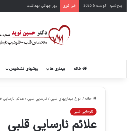
پنج‌شنبه, آگوست 6 2026
سال نو مبارک
خبر فوری
خانه
بیماری ها
روشهای تشخیص
خانه
/
انواع بيماريهاي قلبي
/
نارسايي قلبي
/
علائم نارسایی ق
نارسايي قلبي
علائم نارسایی قلبی