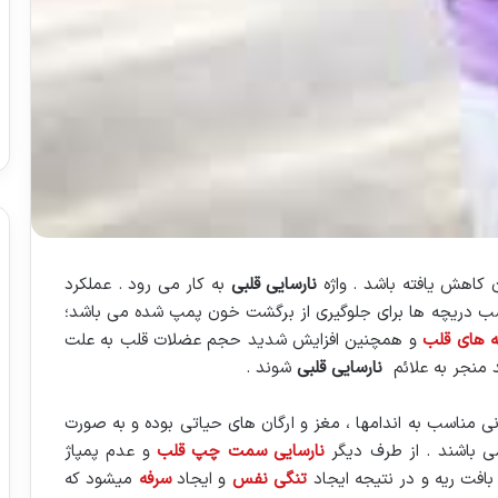
 كاهش یافته باشد . واژه
نارسایی قلبی
به كار می رود . عملكرد
ب ‏دریچه ها برای جلوگیری از برگشت خون پمپ شده می باشد؛
 های قلب
و همچنین افزایش شدید حجم عضلات ‏قلب به علت
نجر به علائم ‏
نارسایی قلبی
شوند .‏
 مناسب به اندامها ، مغز و ‏ارگان های حیاتی بوده و به صورت
ی باشند . از طرف دیگر
نارسایی سمت چپ قلب
و عدم پمپاژ
فت ریه و در نتیجه ایجاد
تنگی نفس
و ایجاد
سرفه
میشود ‏كه