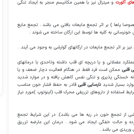
های آئورت
و میترال نیز با همین ‏مكانیسم منجر به ایجاد تنگی
صوصا پاها ) بر اثر تجمع مایعات ‏بافتی می باشد . تجمع مایع
خونرسانی به كلیه ها توسط این ارگان ساخته می شوند .‏
یز بر اثر تجمع مایعات در ارگانهای گوارشی به ‏وجود می آیند .‏
لكرد عضلانی و یا دریچه ای ‏قلب داشته وتاحدی با درمانهای
ی قلبی
ممكن ‏است فرد فقط در هنگام فعالیت دچار ضعف و یا
نه خستگی پذیری و تنگی نفس كاهش یافته و در موارد شدید
وارد بسیار شدید
نارسایی قلبی
قادر به حفظ فشار ‏خون مناسب
ایط استفاده از ‏داروهای تزریقی محرك قلب (اینوتوپ )مورد نیاز
ی از تجمع خون در ریه ها می ‏باشد). در این شرایط تجمع
رده و ‏حالت خفگی ایجاد می شود . درمان این عارضه تزریق
 وریدی می باشد . ‏