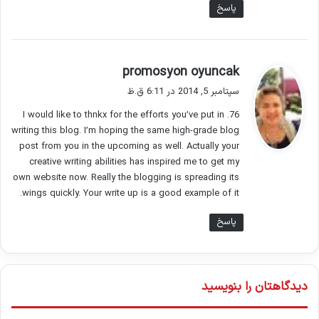
پاسخ
گ
promosyon oyuncak
ف
سپتامبر 5, 2014 در 6:11 ق.ظ
ت
76. I would like to thnkx for the efforts you’ve put in
:
writing this blog. I’m hoping the same high-grade blog
post from you in the upcoming as well. Actually your
creative writing abilities has inspired me to get my
own website now. Really the blogging is spreading its
wings quickly. Your write up is a good example of it.
پاسخ
دیدگاهتان را بنویسید