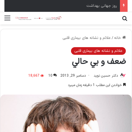
روز جهانی بهداشت
جستجو برای
منو
خانه
/
علائم و نشانه های بیماری قلبی
علائم و نشانه های بیماری قلبی
ضعف و بي حالي
دکتر حسین نوید
دسامبر 29, 2013
10
18,667
خواندن این مطلب 1 دقیقه زمان میبرد