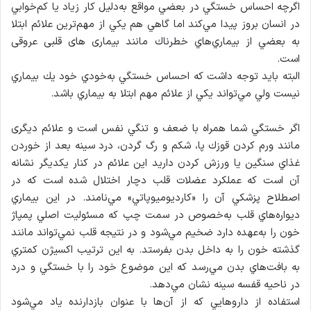
اگرچه احساس خستگي در بعضي مواقع به‌دليل كار زياد يا كم‌خوابي
در انسان بروز پيدا مي‌كند اما گاهي هم يكي از مهم‌ترين علائم ابتلا
به بعضي از بيماري‌هاي خطرناك مانند بیماری های قلبی عروقی
است.
البته بايد توجه داشت كه احساس خستگي به‌خودي خود يك بيماري
نيست ولي مي‌تواند يكي از علائم مهم ابتلا به بيماري باشد.
اگر خستگي شما همراه با ضعف و تنگي نفس است و علائم ديگری
مانند ورم كردن قوزك پا، شكم و رگ گردن، درد سينه بعد از خوردن
غذاي سنگين يا ورزش كردن دارید اين علائم در كنار يكديگر نشانه
آن است كه عملكرد عضلات قلب دچار اختلال شده است كه در
اصطلاح پزشكي آن را «كارديوميوپاتي» مي‌نامند. در اين بيماري
ديواره‌هاي قلب به‌خصوص در سمت چپ كه مسئوليت اصلي پمپاژ
خون را به‌عهده دارد ضخيم مي‌شود و در نتيجه قلب نمي‌تواند مانند
گذشته خون را به داخل بدن بفرستد. به اين ترتيب اكسيژن كمتري
به بافت‌هاي بدن مي‌رسد كه اين موضوع خود را با خستگي و درد
در ناحيه قفسه سينه نشان مي‌دهد.
استفاده از داروهايي كه از آن‌ها با عنوان بازدارنده ياد مي‌شود