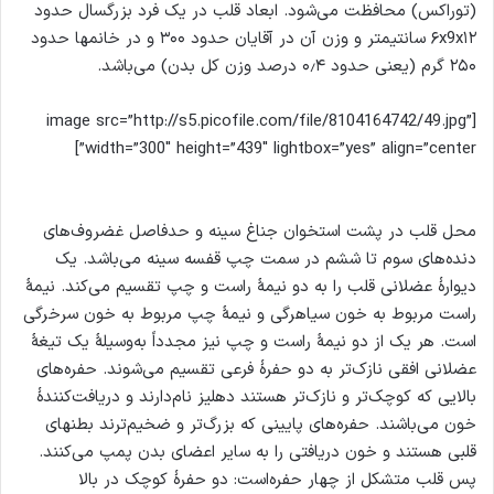
(توراکس) محافظت می‌شود. ابعاد قلب در یک فرد بزرگسال حدود
۶x9x۱۲ سانتیمتر و وزن آن در آقایان حدود ۳۰۰ و در خانمها حدود
۲۵۰ گرم (یعنی حدود ۰٫۴ درصد وزن کل بدن) می‌باشد.
[image src=”http://s5.picofile.com/file/8104164742/49.jpg”
width=”300″ height=”439″ lightbox=”yes” align=”center”]
محل قلب در پشت استخوان جناغ سینه و حدفاصل غضروف‌های
دنده‌های سوم تا ششم در سمت چپ قفسه سینه می‌باشد. یک
دیوارهٔ عضلانی قلب را به دو نیمهٔ راست و چپ تقسیم می‌کند. نیمهٔ
راست مربوط به خون سیاهرگی و نیمهٔ چپ مربوط به خون سرخرگی
است. هر یک از دو نیمهٔ راست و چپ نیز مجدداً به‌وسیلهٔ یک تیغهٔ
عضلانی افقی نازک‌تر به دو حفرهٔ فرعی تقسیم می‌شوند. حفره‌های
بالایی که کوچک‌تر و نازک‌تر هستند دهلیز نام‌دارند و دریافت‌کنندهٔ
خون می‌باشند. حفره‌های پایینی که بزرگ‌تر و ضخیم‌ترند بطنهای
قلبی هستند و خون دریافتی را به سایر اعضای بدن پمپ می‌کنند.
پس قلب متشکل از چهار حفره‌است: دو حفرهٔ کوچک در بالا