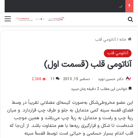
سال نو مبارک
جستجو برای
منو
خانه
/
آناتومي قلب
آناتومي قلب
آناتومی قلب (قسمت اول)
دکتر حسین نوید
دسامبر 15, 2013
11
2,368
خواندن این مطلب 2 دقیقه زمان میبرد
این عضو مخروطی‌شکل به‌صورت کیسه‌ای عضلانی تقریباً در وسط
فضای قفسه سینه کمی متمایل به جلو و طرف چپ قراردارد. و میان
ریهٔ چپ و راست و متمایل به ریهٔ چپ می‌باشد و همین موجب
شده‌است تا شکل و قرارگیری ریه‌ها با هم متفاوت باشد. از آن‌جا که
قلب اندام بسیار حساسی و حیاتی است توسط قفسهٔ سینه