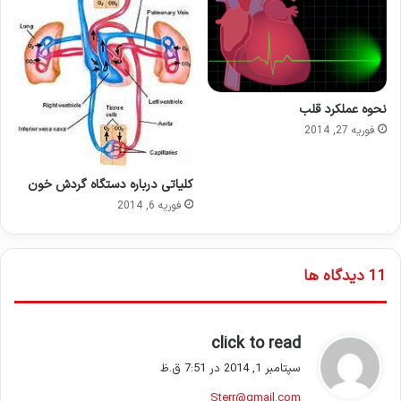
نحوه عملکرد قلب
فوریه 27, 2014
كلياتی درباره دستگاه گردش خون
فوریه 6, 2014
‫11 دیدگاه ها
گ
click to read
ف
سپتامبر 1, 2014 در 7:51 ق.ظ
ت
Sterr@gmail.com