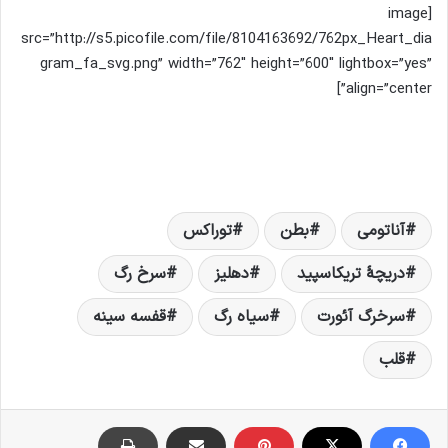
[image
src=”http://s5.picofile.com/file/8104163692/762px_Heart_dia
gram_fa_svg.png” width=”762″ height=”600″ lightbox=”yes”
align=”center”]
آناتومی
بطن
توراکس
دریچهٔ تریکاسپید
دهلیز
سرخ رگ
سرخرگ آئورت
سیاه رگ
قفسه سینه
قلب