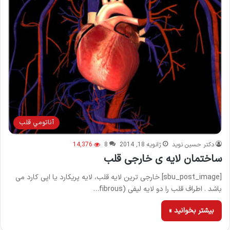
آناتومي قلب
دکتر حسین نوید
ژانویه 18, 2014
8
14,376
ساختمان لایه ی خارجی قلب
[sbu_post_image] خارجی ترین لایه قلب، لایه پریکارد یا اپی کارد می
باشد . اطراف قلب را دو لایه لیفی (fibrous…
بیشتر بخوانید »