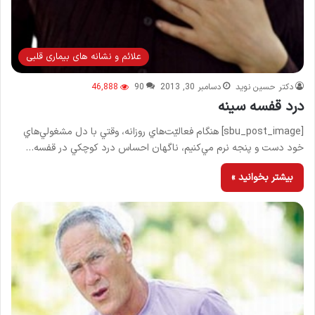
علائم و نشانه های بیماری قلبی
دکتر حسین نوید
دسامبر 30, 2013
90
46,888
درد قفسه سينه
[sbu_post_image] هنگام فعاليّت‌هاي روزانه، وقتي با دل مشغولي‌هاي
خود دست و پنجه نرم مي‌كنيم، ناگهان احساس درد كوچكي در قفسه…
بیشتر بخوانید »