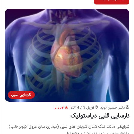
نارسايي قلبي
دکتر حسین نوید
آوریل 13, 2014
5,859
نارسایی قلبی دیاستولیک
شرایطی مانند تنگ شدن شریان های قلبی (بیماری های عروق کرونر قلب)
یا فشارخون بالا به تدریج قلب شما را…