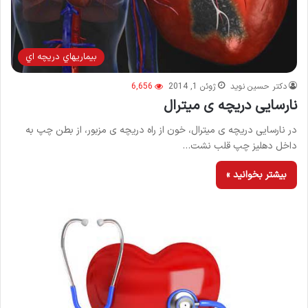
بيماريهاي دريچه اي
دکتر حسین نوید
ژوئن 1, 2014
6,656
نارسایی دریچه ی میترال
در نارسایی دریچه ی میترال، خون از راه دریچه ی مزبور، از بطن چپ به
داخل دهلیز چپ قلب نشت…
بیشتر بخوانید »