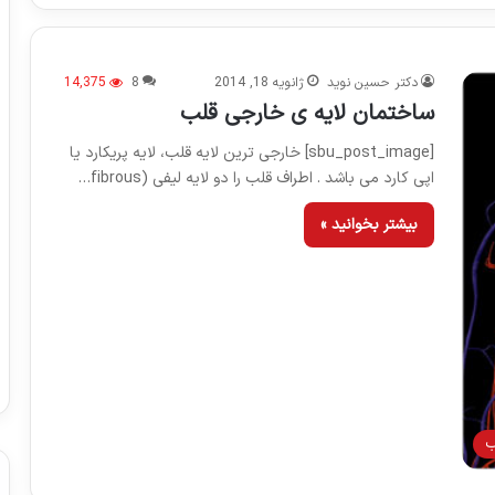
دکتر حسین نوید
ژانویه 18, 2014
8
14,375
ساختمان لایه ی خارجی قلب
[sbu_post_image] خارجی ترین لایه قلب، لایه پریکارد یا
اپی کارد می باشد . اطراف قلب را دو لایه لیفی (fibrous…
بیشتر بخوانید »
ب