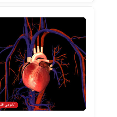
آناتومي قل