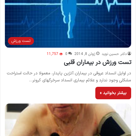
تست ورزش
دکتر حسین نوید
ژوئن 8, 2014
0
11,757
تست ورزش در بیماران قلبی
در اوایل انسداد عروقی در بیماران آتژین پایدار، معمولا در حالت استراحت
مشکلی وجود ندارد و علائم بیماری انسداد سرخرگهای کرونر…
بیشتر بخوانید »