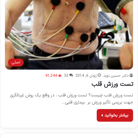
اصلی
دکتر حسین نوید
ژوئن 6, 2014
32
41,244
تست ورزش قلب
تست ورزش قلب چیست؟ تست ورزش قلب ، در واقع یک روش غربالگری
جهت بررسی تأثیر ورزش بر بیماری قلبی…
بیشتر بخوانید »