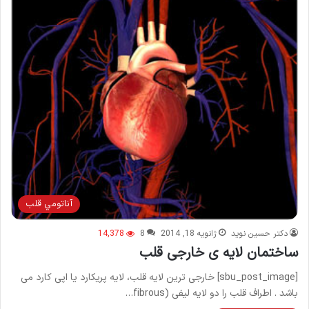
آناتومي قلب
دکتر حسین نوید
ژانویه 18, 2014
8
14,378
ساختمان لایه ی خارجی قلب
[sbu_post_image] خارجی ترین لایه قلب، لایه پریکارد یا اپی کارد می
باشد . اطراف قلب را دو لایه لیفی (fibrous…