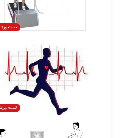
تست ورز
تست ورز