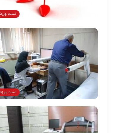
تست ورز
تست ورز