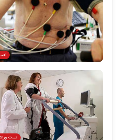
اصل
تست ورز