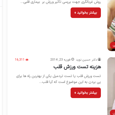
روش غربالگری جهت بررسی تأثیر ورزش بر بیماری قلبی…
بیشتر بخوانید »
ی
دکتر حسین نوید
فوریه 23, 2014
16,311
هزینه تست ورزش قلب
تست ورزش قلب یا تست تردمیل یکی از بهترین راه ها برای
پی بردن به این موضوع است که آیا قلب…
بیشتر بخوانید »
ش