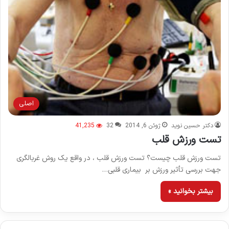
اصلی
دکتر حسین نوید
ژوئن 6, 2014
32
41,235
تست ورزش قلب
تست ورزش قلب چیست؟ تست ورزش قلب ، در واقع یک روش غربالگری
جهت بررسی تأثیر ورزش بر بیماری قلبی…
بیشتر بخوانید »