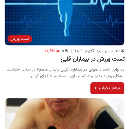
تست ورزش
دکتر حسین نوید
ژوئن 8, 2014
0
11,750
تست ورزش در بیماران قلبی
در اوایل انسداد عروقی در بیماران آتژین پایدار، معمولا در حالت استراحت
مشکلی وجود ندارد و علائم بیماری انسداد سرخرگهای کرونر…
بیشتر بخوانید »