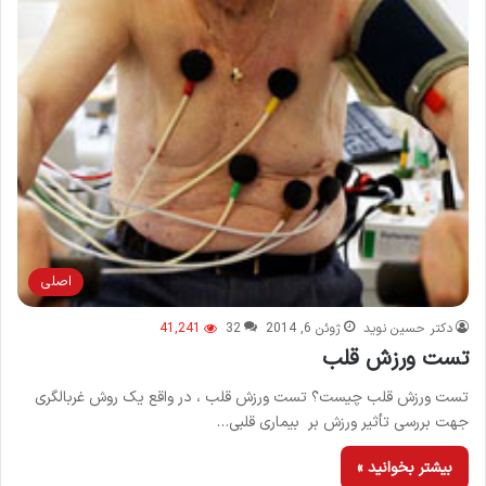
اصلی
دکتر حسین نوید
ژوئن 6, 2014
32
41,241
تست ورزش قلب
تست ورزش قلب چیست؟ تست ورزش قلب ، در واقع یک روش غربالگری
جهت بررسی تأثیر ورزش بر بیماری قلبی…
بیشتر بخوانید »