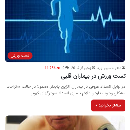
تست ورزش
دکتر حسین نوید
ژوئن 8, 2014
0
11,756
تست ورزش در بیماران قلبی
در اوایل انسداد عروقی در بیماران آتژین پایدار، معمولا در حالت استراحت
مشکلی وجود ندارد و علائم بیماری انسداد سرخرگهای کرونر…
بیشتر بخوانید »