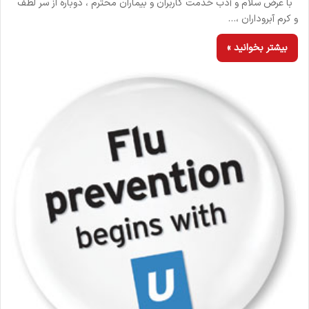
با عرض سلام و أدب خدمت كاربران و بيماران محترم ، دوباره از سر لطف
و کرم آبروداران ،…
بیشتر بخوانید »