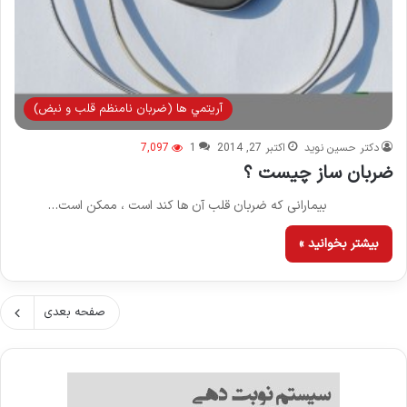
آريتمي ها (ضربان نامنظم قلب و نبض)
دکتر حسین نوید
اکتبر 27, 2014
1
7,097
ضربان ساز چيست ؟
بيمارانى كه ضربان قلب آن ها كند است ، ممكن است…
بیشتر بخوانید »
صفحه بعدی