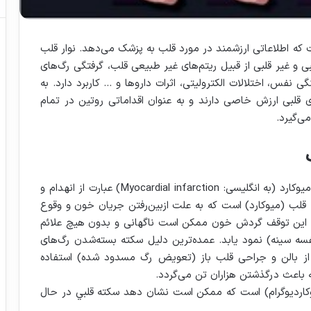
ت که اطلاعاتی ارزشمند در مورد قلب به پزشک می‌دهد. نوار قلب
بی و غیر قلبی از قبیل ریتم‌های غیر طبیعی قلب، گرفتگی رگ‌های
 نفس، اختلالات الکترولیتی، اثرات داروها و … کاربرد دارد. به
 قلبی ارزش خاصی دارند و به عنوان اقداماتی روتین در تمام
‌گیرد.
سکته قلبی (در اصطلاح پزشکی ام‌آی) و یا انفارکتوس میوکارد (به انگلیسی: Myocardial infarction) عبارت از انهدام و
قلب (میوکارد) است که به علت ازبین‌رفتن جریان خون و وقوع
 این توقف گردش خون ممکن است ناگهانی و بدون هیچ علائم
فسه سینه) نمود یابد. عمده‌ترین دلیل سکته بسته‌شدن رگ‌های
و، از بالن و جراحی قلب باز (تعویض رگ مسدود شده) استفاده
 باعث درگذشتن هزاران تن می‌گردد.
کارديوگرام) است که ممکن است نشان دهد سکته قلبي در حال