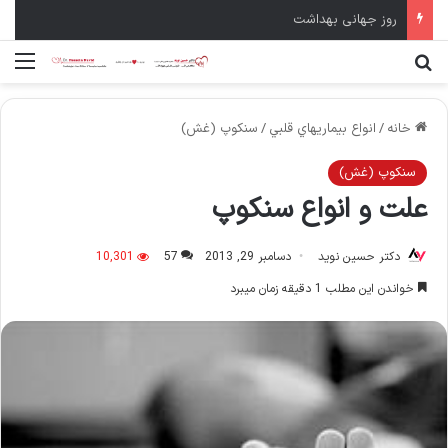
روز جهانی بهداشت
جستجو برای
منو
خانه
/
انواع بيماريهاي قلبي
/
سنكوپ (غش)
سنكوپ (غش)
علت و انواع سنکوپ
دکتر حسین نوید
دسامبر 29, 2013
57
10,301
خواندن این مطلب 1 دقیقه زمان میبرد