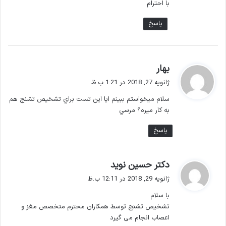
ا
با احترام
ه‌
پاسخ
ه
ا
گ
بهار
ف
ژانویه 27, 2018 در 1:21 ب.ظ
ت
سلام ميخواستم ببينم ايا اين تست براي تشخيص تشنج هم
:
به كار ميره؟ مرسي
پاسخ
گ
دکتر حسین نوید
ف
ژانویه 29, 2018 در 12:11 ب.ظ
ت
با سلام
:
تشخیص تشنج توسط همکاران محترم متخصص مغز و
اعصاب انجام می گیرد