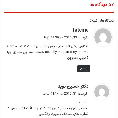
‫57 دیدگاه ها
ر
دیدگاه‌های کهنه‌تر
گ
fateme
ا
ف
آگوست 13, 2016 در 12:39 ق.ظ
ه
ت
وقتتون بخیر تست تیلت من مثبت بود و گفته شد مبتلا به
:
ب
neurally mediated syndrome هستم اسم این بیماری چیه
؟خیلی ممنوون
ر
پاسخ
ی
د
گ
دکتر حسین نوید
ی
ف
آگوست 31, 2016 در 11:14 ب.ظ
ت
د
با سلام
:
گ
اسم بیماری رو که خودتون ذکر کردین … افت فشار خون در
شرایط های مختلف بصورت رفلکسی .