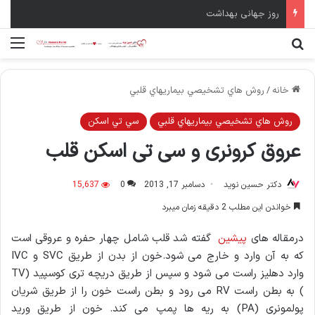
روز جهانی بهداشت
جستجو برای
منو
خانه
/
روش هاي تشخيصي بيماريهاي قلبي
روش هاي تشخيصي بيماريهاي قلبي
سي تي اسكن
عروق کرونری و سی تی اسکن قلب
دکتر حسین نوید
دسامبر 17, 2013
0
15,637
خواندن این مطلب 2 دقیقه زمان میبرد
درمقاله های
پیشین
گفته شد قلب شامل چهار حفره و عروقی است
که به آن وارد و خارج می شود.خون از بدن از طریق SVC و IVC
وارد دهلیز راست می شود و سپس از طریق دریچه تری کوسپید (TV
) به بطن راست RV می رود و بطن راست خون را از طریق شریان
پولمونری (PA) به ریه ها پمپ می کند. خون از طریق ورید