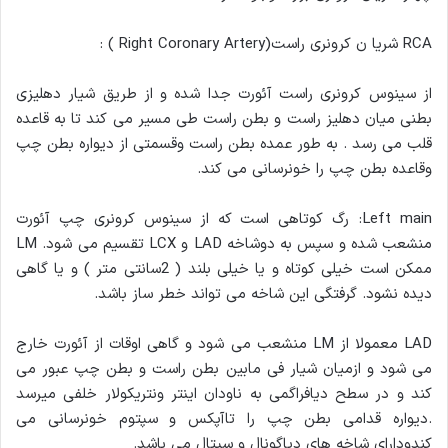
RCA شریا ن کرونری راست(Right Coronary Artery ) :
از سینوس کرونری راست آئورت جدا شده و از طریق شیار دهلیزی
بطنی میان دهلیز راست و بطن راست طی مسیر می کند تا به قاعده
قلب می رسد . به طور عمده بطن راست وقسمتی از دیواره بطن چپ
وقاعده بطن چپ را خونرسانی می کند.
Left main: رگ کوتاهی است که از سینوس کرونری چپ آئورت
منشعب شده و سپس به دوشاخه LAD و LCX تقسیم می شود. LM
ممکن است خیلی کوتاه و یا خیلی بلند ( 2سانتی متر ) و یا گاهی
دیده نشود. گرفتگی این شاخه می تواند خطر ساز باشد.
LAD معمولا از LM منشعب می شود و گاهی اوقات از آئورت خارج
می شود و ازمیان شیار فی مابین بطن راست و بطن چپ عبور می
کند و در سطح دیافراگمی به ناودان اینتر ونتریکولار خلفی میرسد
.دیواره قدامی بطن چپ را تاآپکس و سپتوم خونرسانی می
کندودارای شاخه های دیاگونال و سپتال می باشد.