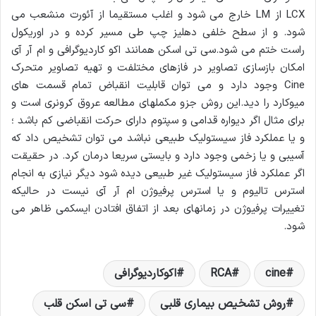
LCX از LM خارج می شود و اغلب مستقیما از آئورت منشعب می
شود. و از سطح خلفی دهلیز چپ طی مسیر کرده و در اوریکول
راست ختم می شود.سی تی اسکن همانند اکو کاردیوگرافی و ام آر آی
امکان بازسازی تصاویر در فازهای مختلفت و تهیه تصاویر متحرک
Cine وجود دارد و می توان قابلیت انقباض تمام قسمت های
میوکارد را دید.این روش جزو مکملهای مطالعه عروق کرونری است و
برای مثال اگر دیواره قدامی و سپتوم دارای حرکت انقباضی کم باشد ؛
و یا عملکرد فاز سیستولیک طبیعی نباشد می توان تشخیص داد که
آسیبی و یا زخمی وجود دارد و بایستی سریعا درمان کرد. در حقیقت
اگر عملکرد فاز سیستولیک غیر طبیعی دیده شود دیگر نیازی به انجام
استرس تالیوم و یا استرس پرفیوژن ام آر آی نیست در حالیکه
تغییرات پرفیوژن در زمانهای بعد از اتفاق افتادن ایسکمی ظاهر می
شود.
cine
RCA
اکوکاردیوگرافی
روش تشخیص بیماری قلبی
سی تی اسکن قلب