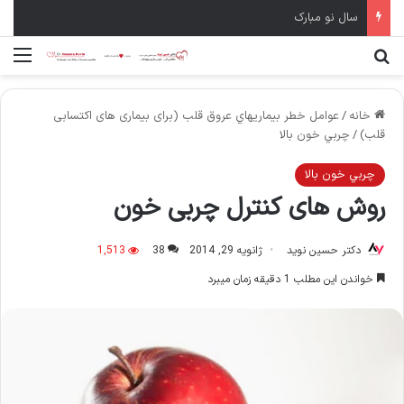
سال نو مبارک
جستجو برای
منو
خانه
/
عوامل خطر بيماريهاي عروق قلب (برای بیماری های اکتسابی
قلب)
/
چربي خون بالا
چربي خون بالا
روش های کنترل چربی خون
دکتر حسین نوید
ژانویه 29, 2014
38
1,513
خواندن این مطلب 1 دقیقه زمان میبرد