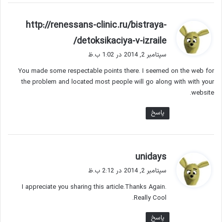
http://renessans-clinic.ru/bistraya-
گ
detoksikaciya-v-izraile/
ف
سپتامبر 2, 2014 در 1:02 ب.ظ
ت
You made some respectable points there. I seemed on the web for
:
the problem and located most people will go along with with your
website.
پاسخ
گ
unidays
ف
سپتامبر 2, 2014 در 2:12 ب.ظ
ت
I appreciate you sharing this article.Thanks Again.
:
Really Cool.
پاسخ