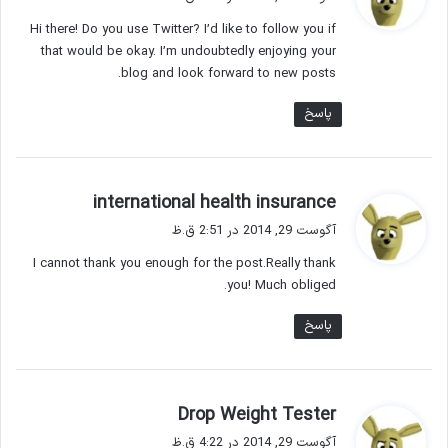
ت
Hi there! Do you use Twitter? I’d like to follow you if
:
that would be okay. I’m undoubtedly enjoying your
blog and look forward to new posts.
پاسخ
گ
international health insurance
ف
آگوست 29, 2014 در 2:51 ق.ظ
ت
I cannot thank you enough for the post.Really thank
:
you! Much obliged.
پاسخ
گ
Drop Weight Tester
ف
آگوست 29, 2014 در 4:22 ق.ظ