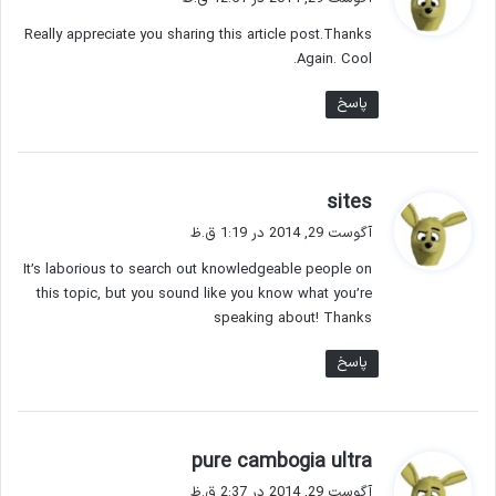
ت
Really appreciate you sharing this article post.Thanks
:
Again. Cool.
پاسخ
گ
sites
ف
آگوست 29, 2014 در 1:19 ق.ظ
ت
It’s laborious to search out knowledgeable people on
:
this topic, but you sound like you know what you’re
speaking about! Thanks
پاسخ
گ
pure cambogia ultra
ف
آگوست 29, 2014 در 2:37 ق.ظ