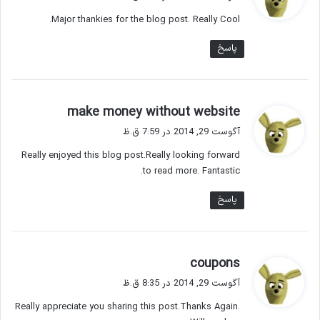
ت
Major thankies for the blog post. Really Cool.
:
پاسخ
گ
make money without website
ف
آگوست 29, 2014 در 7:59 ق.ظ
ت
Really enjoyed this blog post.Really looking forward
:
to read more. Fantastic.
پاسخ
گ
coupons
ف
آگوست 29, 2014 در 8:35 ق.ظ
ت
Really appreciate you sharing this post.Thanks Again.
: