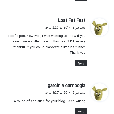
گ
Lost Fat Fast
ف
سپتامبر 2, 2014 در 2:23 ب.ظ
ت
Terrific post however , I was wanting to know if you
:
could write a litte more on this topic? I’d be very
thankful if you could elaborate a little bit further.
Thank you!
پاسخ
گ
garcinia cambogia
ف
سپتامبر 2, 2014 در 3:27 ب.ظ
ت
A round of applause for your blog. Keep writing.
:
پاسخ