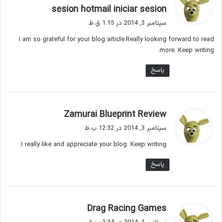
گ
sesion hotmail iniciar sesion
ف
سپتامبر 3, 2014 در 1:15 ق.ظ
ت
I am so grateful for your blog article.Really looking forward to read
:
more. Keep writing.
پاسخ
گ
Zamurai Blueprint Review
ف
سپتامبر 3, 2014 در 12:32 ب.ظ
ت
I really like and appreciate your blog. Keep writing.
:
پاسخ
گ
Drag Racing Games
ف