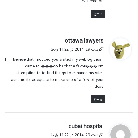
Will read on…
پاسخ
گ
ottawa lawyers
ف
آگوست 29, 2014 در 11:22 ق.ظ
ت
Hi, i believe that i noticed you visited my weblog thus i
:
came to ���go back the favor���.I’m
attempting to to find things to enhance my site!I
assume its adequate to make use of a few of your
ideas!!
پاسخ
گ
dubai hospital
ف
آگوست 29, 2014 در 11:22 ق.ظ