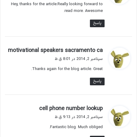
Hey, thanks for the article.Really looking forward to
:
read more. Awesome.
پاسخ
گ
motivational speakers sacramento ca
ف
سپتامبر 2, 2014 در 8:01 ق.ظ
ت
Thanks again for the blog article. Great.
:
پاسخ
گ
cell phone number lookup
ف
سپتامبر 2, 2014 در 9:13 ق.ظ
ت
Fantastic blog. Much obliged.
: