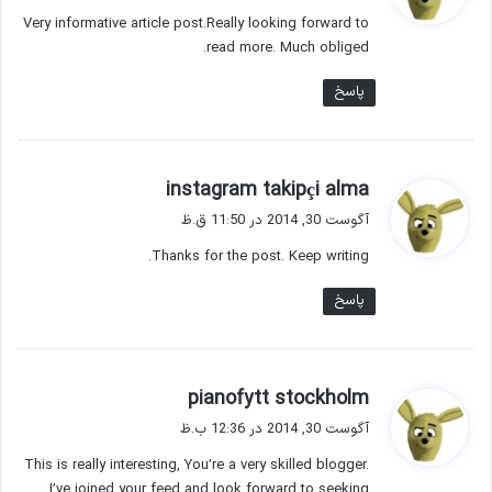
ت
Very informative article post.Really looking forward to
:
read more. Much obliged.
پاسخ
گ
instagram takipçi alma
ف
آگوست 30, 2014 در 11:50 ق.ظ
ت
Thanks for the post. Keep writing.
:
پاسخ
گ
pianofytt stockholm
ف
آگوست 30, 2014 در 12:36 ب.ظ
ت
This is really interesting, You’re a very skilled blogger.
:
I’ve joined your feed and look forward to seeking