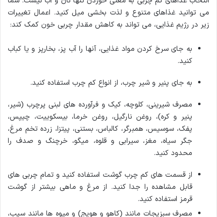
انتخاب غذاهای کم چربی به معنی خوردن تنها نان و آب نیست. شما
می توانید غذاهای متنوع و لذت بخشی میل کنید. اعمال تغییرات
زیر در رژیم غذایی، می تواند به کاهش مقدار چربی خون کمک کند:
به جای سرخ کردن مواد غذایی، آنها را آب پز، بخارپز و یا کباب
کنید.
به جای پنیر و شیر چرب، از انواع کم چرب استفاده کنید.
مصرف شیرینی، کلوچه، کیک و فرآورده های لبنی پرچرب (شیر،
پنیر و کره)، روغن نارگیل، روغن خرما، بیسکوییت، چیپس،
پفک، سوسیس، همبرگر، کالباس، بستنی، پیتزا، زرده تخم مرغ،
جگر سیاه، مغز، سیرابی و قلوه، میگو، خرچنگ و صدف را
محدود کنید.
از قسمت های کم چرب گوشت استفاده کنید و تمام چربی های
قابل مشاهده را جدا کنید. از مرغ و ماهی بیشتر از گوشت
قرمز استفاده کنید.
مصرف سبزیجات مانند (کاهو و هویج) و میوه ها مانند سیب،