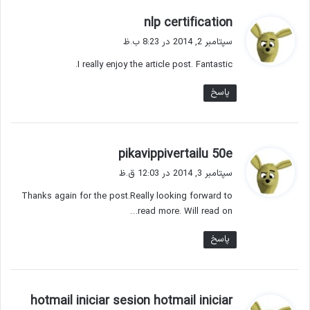
گ
nlp certification
ف
سپتامبر 2, 2014 در 8:23 ب.ظ
ت
I really enjoy the article post. Fantastic.
:
پاسخ
گ
pikavippivertailu 50e
ف
سپتامبر 3, 2014 در 12:03 ق.ظ
ت
Thanks again for the post.Really looking forward to
:
read more. Will read on…
پاسخ
hotmail iniciar sesion hotmail iniciar