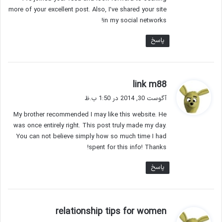
more of your excellent post. Also, I’ve shared your site
in my social networks!
پاسخ
گ
link m88
ف
آگوست 30, 2014 در 1:50 ب.ظ
ت
My brother recommended I may like this website. He
:
was once entirely right. This post truly made my day.
You can not believe simply how so much time I had
spent for this info! Thanks!
پاسخ
گ
relationship tips for women
ف