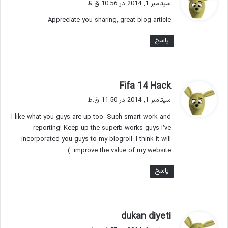
سپتامبر 1, 2014 در 10:56 ق.ظ
ت
Appreciate you sharing, great blog article.
:
پاسخ
گ
Fifa 14 Hack
ف
سپتامبر 1, 2014 در 11:50 ق.ظ
ت
I like what you guys are up too. Such smart work and
:
reporting! Keep up the superb works guys I’ve
incorporated you guys to my blogroll. I think it will
improve the value of my website :)
پاسخ
گ
dukan diyeti
ف