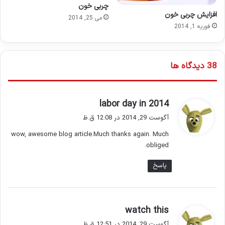
چربی خون
افزایش چربی خون
می 25, 2014
فوریه 1, 2014
‫38 دیدگاه ها
گ
labor day in 2014
ف
آگوست 29, 2014 در 12:08 ق.ظ
ت
wow, awesome blog article.Much thanks again. Much
:
obliged.
پاسخ
گ
watch this
ف
آگوست 29, 2014 در 12:51 ق.ظ