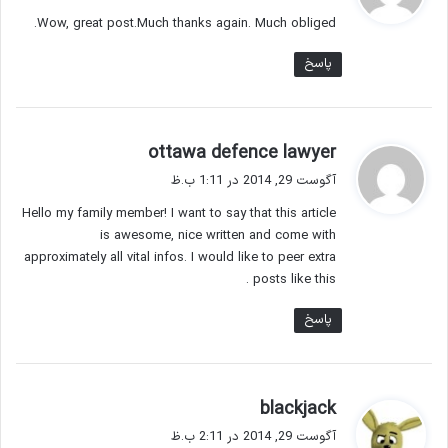
ت
Wow, great post.Much thanks again. Much obliged.
:
پاسخ
گ
ottawa defence lawyer
ف
آگوست 29, 2014 در 1:11 ب.ظ
ت
Hello my family member! I want to say that this article
:
is awesome, nice written and come with
approximately all vital infos. I would like to peer extra
posts like this .
پاسخ
گ
blackjack
ف
آگوست 29, 2014 در 2:11 ب.ظ