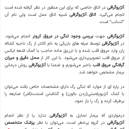
آنژیوگرافی
در اتاق خاصی که برای این منظور در نظر گرفته شده است
انجام می‌گیرد.
اتاق آنژیوگرافی
شبیه اتاق عمل است ولی نام آن
“کت‌لب” است.
آنژیوگرافی
جهت
بررسی وجود تنگی در عروق کرونر
انجام می‌شود.
در
آنژیوگرافی
توسط میله های باریکی به نام کاتتر از رگ ناحیه کشاله
ران وارد عروق قلب شده و با تزریق ماده حاجب با کمک اشعه ایکس
از عروق قلب تصویربرداری می‌شود. با این کار از
محل دقیق و میزان
گرفتگی عروق قلب
باخبر می‌شویم و ضمنا با
آنژیوگرافی
روش درمانی
بیمار مشخص خواهد شد.
در پاره ای از موارد که تنگی رگ دارای مشخصات خاص باشد می‌توان
با کمک آنژیوپلاستی(زدن بالون) و گذاشتن استنت(فنر) ضایعه را
برطرف کرده و رگ را باز نمود.
درمواردی که بیمار تمایل به
آنژیوگرافی
ندارد یا از نظر انجام
آنژیوگرافی
در گروه پرخطر است، می‌توان با نظر
پزشک متخصص