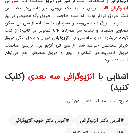
آنژیوگرافی
و متخصص قلب از
سی تی آنژیو
استفاده کرد.
سی تی
آنژیوگرافی قلب
، روش جدید یک بررسی غیرتهاجمی‌در تشخیص
تنگی عروق کرونر بوده، که ماده حاجب از طریق رگ محیطی تزریق
شده و به عروق قلب می‌رسد و همزمان با استفاده از سی تی اسکن
تصاویر متعدد و پشت سر هم(128-64 تصویر در ثانیه) از قلب
گرفته می‌شود. به وسیله
سی تی آنژیوگرافی
میزان و محل تنگی عروق
کرونر مشخص خواهد شد. از
سی تی آنژیو
برای بررسی ضایعات
عروق گردنی،عروق شکمی‌و ریوی و عروق محیطی هم می‌توان
استفاده نمود.
آشنایی با
آنژیوگرافی سه بعدی
(کلیک
کنید)
منبع: ایسنا. مطالب علمی آموزشی
آدرس دکتر آنژیوگرافی
آدرس دکتر خوب آنژیوگرافی