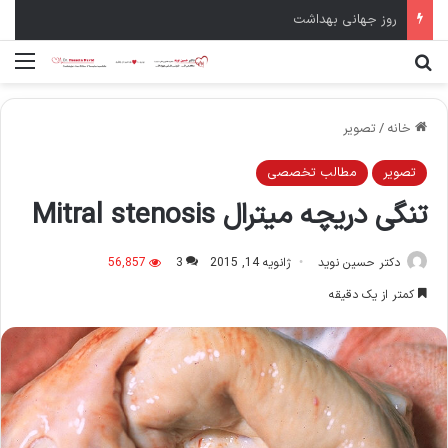
روز جهانی بهداشت
جستجو برای
منو
خانه
/
تصویر
تصویر
مطالب تخصصی
تنگی دریچه میترال Mitral stenosis
دکتر حسین نوید
ژانویه 14, 2015
3
56,857
کمتر از یک دقیقه