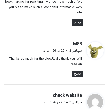
bookmarking for revisiting. I wonder how much effort
you put to make such a wonderful informative web
site.
پاسخ
گ
M88
ف
سپتامبر 2, 2014 در 1:26 ب.ظ
ت
Thanks so much for the blog.Really thank you! Will
:
read on…
پاسخ
گ
check website
ف
سپتامبر 2, 2014 در 1:26 ب.ظ
ت