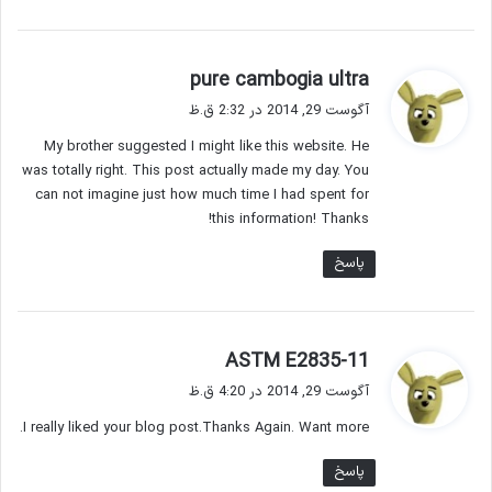
گ
pure cambogia ultra
ف
آگوست 29, 2014 در 2:32 ق.ظ
ت
My brother suggested I might like this website. He
:
was totally right. This post actually made my day. You
can not imagine just how much time I had spent for
this information! Thanks!
پاسخ
گ
ASTM E2835-11
ف
آگوست 29, 2014 در 4:20 ق.ظ
ت
I really liked your blog post.Thanks Again. Want more.
:
پاسخ