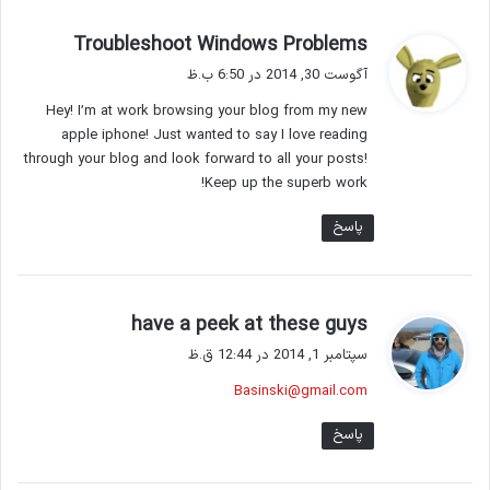
گ
Troubleshoot Windows Problems
ف
آگوست 30, 2014 در 6:50 ب.ظ
ت
Hey! I’m at work browsing your blog from my new
:
apple iphone! Just wanted to say I love reading
through your blog and look forward to all your posts!
Keep up the superb work!
پاسخ
گ
have a peek at these guys
ف
سپتامبر 1, 2014 در 12:44 ق.ظ
ت
Basinski@gmail.com
:
پاسخ