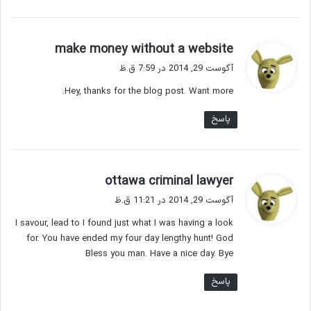
گ
make money without a website
ف
آگوست 29, 2014 در 7:59 ق.ظ
ت
Hey, thanks for the blog post. Want more.
:
پاسخ
گ
ottawa criminal lawyer
ف
آگوست 29, 2014 در 11:21 ق.ظ
ت
I savour, lead to I found just what I was having a look
:
for. You have ended my four day lengthy hunt! God
Bless you man. Have a nice day. Bye
پاسخ