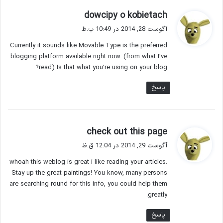
گ
dowcipy o kobietach
ف
آگوست 28, 2014 در 10:49 ب.ظ
ت
Currently it sounds like Movable Type is the preferred
:
blogging platform available right now. (from what I’ve
read) Is that what you’re using on your blog?
پاسخ
گ
check out this page
ف
آگوست 29, 2014 در 12:04 ق.ظ
ت
whoah this weblog is great i like reading your articles.
:
Stay up the great paintings! You know, many persons
are searching round for this info, you could help them
greatly.
پاسخ