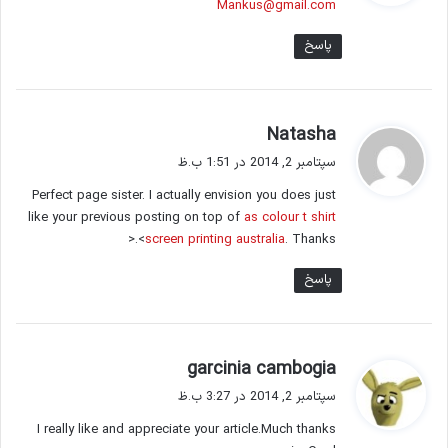
Mankus@gmail.com
:
پاسخ
گ
Natasha
ف
سپتامبر 2, 2014 در 1:51 ب.ظ
ت
Perfect page sister. I actually envision you does just
:
like your previous posting on top of
as colour t shirt
screen printing australia
. Thanks>.<
پاسخ
گ
garcinia cambogia
ف
سپتامبر 2, 2014 در 3:27 ب.ظ
ت
I really like and appreciate your article.Much thanks
: