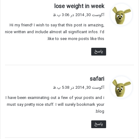
گ
lose weight in week
ف
آگوست 30, 2014 در 3:06 ب.ظ
ت
Hi my friend! I wish to say that this post is amazing,
:
nice written and include almost all significant infos. I’d
like to see more posts like this.
پاسخ
گ
safari
ف
آگوست 30, 2014 در 5:38 ب.ظ
ت
I have been examinating out a few of your posts and i
:
must say pretty nice stuff. I will surely bookmark your
blog.
پاسخ