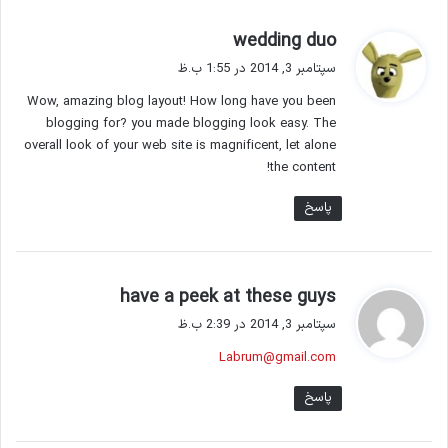
گ
wedding duo
ف
سپتامبر 3, 2014 در 1:55 ب.ظ
ت
Wow, amazing blog layout! How long have you been
:
blogging for? you made blogging look easy. The
overall look of your web site is magnificent, let alone
the content!
پاسخ
گ
have a peek at these guys
ف
سپتامبر 3, 2014 در 2:39 ب.ظ
ت
Labrum@gmail.com
:
پاسخ