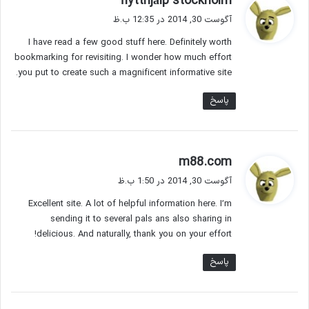
flytthjälp stockholm
ف
آگوست 30, 2014 در 12:35 ب.ظ
ت
I have read a few good stuff here. Definitely worth
:
bookmarking for revisiting. I wonder how much effort
you put to create such a magnificent informative site.
پاسخ
گ
m88.com
ف
آگوست 30, 2014 در 1:50 ب.ظ
ت
Excellent site. A lot of helpful information here. I’m
:
sending it to several pals ans also sharing in
delicious. And naturally, thank you on your effort!
پاسخ