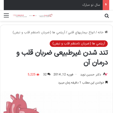
سال نو مبارک
جستجو برای
منو
خانه
/
انواع بيماريهاي قلبي
/
آريتمي ها (ضربان نامنظم قلب و نبض)
آريتمي ها (ضربان نامنظم قلب و نبض)
تند شدن غیرطبیعی ضربان قلب و
درمان آن
دکتر حسین نوید
فوریه 12, 2014
32
5,225
خواندن این مطلب 1 دقیقه زمان میبرد