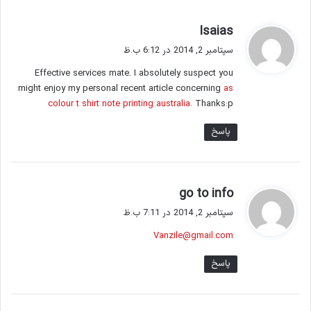
گ
Isaias
ف
سپتامبر 2, 2014 در 6:12 ب.ظ
ت
Effective services mate. I absolutely suspect you
:
might enjoy my personal recent article concerning
as
colour t shirt note printing australia
. Thanks:p
پاسخ
گ
go to info
ف
سپتامبر 2, 2014 در 7:11 ب.ظ
ت
Vanzile@gmail.com
:
پاسخ