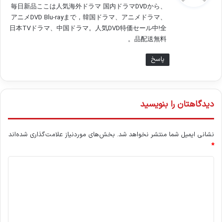
毎日新品ここは人気海外ドラマ 国内ドラマDVDから、
:
アニメDVD Blu-rayまで，韓国ドラマ、アニメドラマ、
日本TVドラマ、中国ドラマ。人気DVD特価セール中!全
品配送無料。
پاسخ
دیدگاهتان را بنویسید
نشانی ایمیل شما منتشر نخواهد شد.
بخش‌های موردنیاز علامت‌گذاری شده‌اند
*
د
ی
د
گ