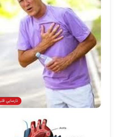
نارسايي قلب