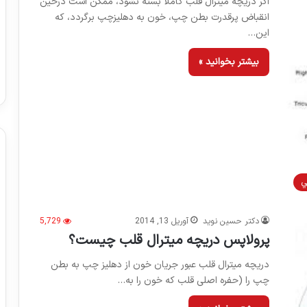
اگر دریچه میترال قلب کاملا بسته نشود، ممکن است درحین
انقباض پرقدرت بطن چپ، خون به دهلیزچپ برگردد، که
این…
بیشتر بخوانید »
ي
دکتر حسین نوید
آوریل 13, 2014
5,729
پرولاپس دریچه میترال قلب چیست؟
دریچه میترال قلب عبور جریان خون از دهلیز چپ به بطن
چپ را (حفره اصلی قلب که خون را به…