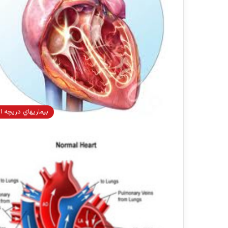
بيماريهاي دريچه ا