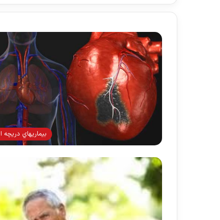
بيماريهاي دريچه ا