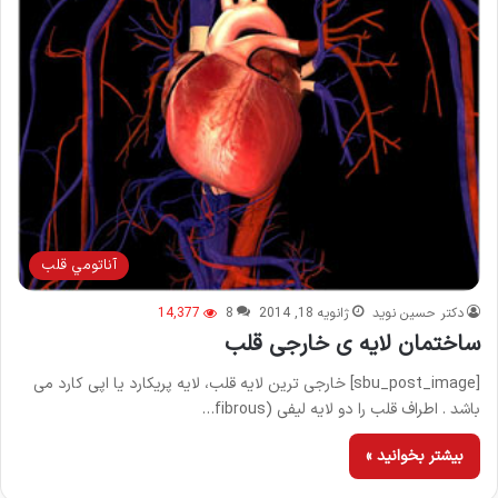
آناتومي قلب
دکتر حسین نوید
ژانویه 18, 2014
8
14,377
ساختمان لایه ی خارجی قلب
[sbu_post_image] خارجی ترین لایه قلب، لایه پریکارد یا اپی کارد می
باشد . اطراف قلب را دو لایه لیفی (fibrous…
بیشتر بخوانید »