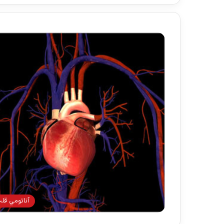
آناتومي قل