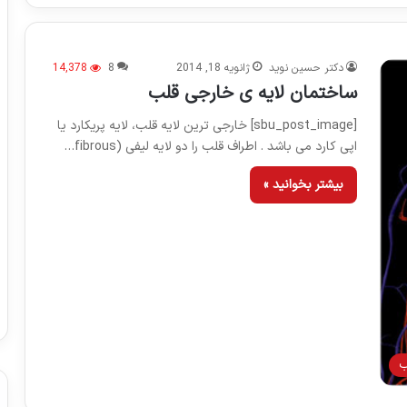
دکتر حسین نوید
ژانویه 18, 2014
8
14,378
ساختمان لایه ی خارجی قلب
[sbu_post_image] خارجی ترین لایه قلب، لایه پریکارد یا
اپی کارد می باشد . اطراف قلب را دو لایه لیفی (fibrous…
بیشتر بخوانید »
ب