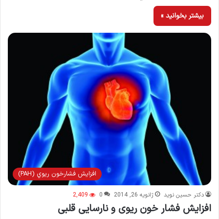
بیشتر بخوانید »
افزايش فشارخون ريوي (PAH)
دکتر حسین نوید
ژانویه 26, 2014
0
2,409
افزایش فشار خون ریوی و نارسایی قلبی