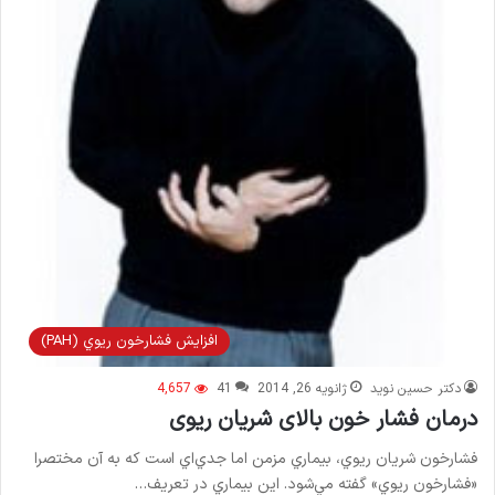
افزايش فشارخون ريوي (PAH)
دکتر حسین نوید
ژانویه 26, 2014
41
4,657
درمان فشار خون بالای شریان ریوی
فشارخون شريان ريوي، بيماري مزمن اما جدي‌اي است که به آن مختصرا
«فشارخون ريوي» گفته مي‌شود. اين بيماري در تعريف…