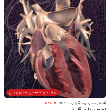
روش هاي تشخيصي بيماريهاي قلبي
دکتر حسین نوید
ژوئن 10, 2014
6,637
تصویربرداری قلب