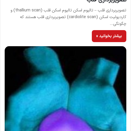
تصویربرداری قلب – تالیوم اسكن تالیوم اسكن قلب (thallium scan) و
کاردیولیت اسکن (cardiolite scan) تصویربرداری قلب هستند که
چگونگی…
بیشتر بخوانید »