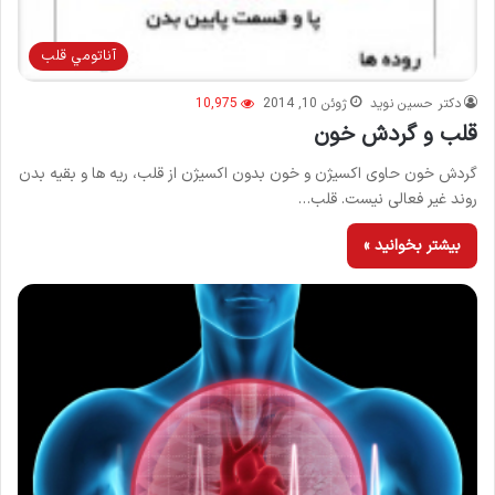
آناتومي قلب
دکتر حسین نوید
ژوئن 10, 2014
10,975
قلب و گردش خون
گردش خون حاوی اکسیژن و خون بدون اکسیژن از قلب، ریه ها و بقیه بدن
روند غیر فعالی نیست. قلب…
بیشتر بخوانید »