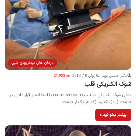
درمان هاي بيماريهاي قلبي
دکتر حسین نوید
ژوئن 10, 2014
21,923
شوک الکتریکی قلب
دادن شوک الکتریکی به قلب (cardioversion) با استفاده از قرار دادن دو
صفحه (پَد) الکترود (که هر یک از صفحه…
بیشتر بخوانید »