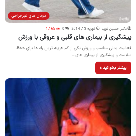
درمان هاي غيرجراحي
دکتر حسین نوید
فوریه 13, 2014
0
1,165
پيشگيری از بيماری های قلبی و عروقی با ورزش
فعاليت بدني مناسب و ورزش يكي از كم هزينه ترين راه ها براي حفظ
سلامت و پيشگيری از بيماری های…
بیشتر بخوانید »