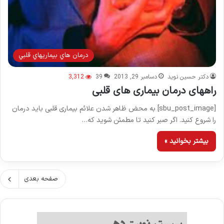
درمان هاي بيماريهاي قلبي
دکتر حسین نوید
دسامبر 29, 2013
39
3,312
راههای درمان بیماری های قلبی
[sbu_post_image] به محض ظاهر شدن علائم بیماری قلبی باید درمان
را شروع کنید. اگر صبر کنید تا مطمئن شوید که…
بیشتر بخوانید »
صفحه بعدی