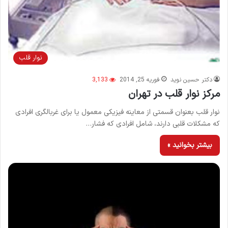
نوار قلب
دکتر حسین نوید
فوریه 25, 2014
3,133
مرکز نوار قلب در تهران
نوار قلب بعنوان قسمتی از معاینه فیزیکی معمول یا برای غربالگری افرادی
که مشکلات قلبی دارند، شامل افرادی که فشار…
بیشتر بخوانید »