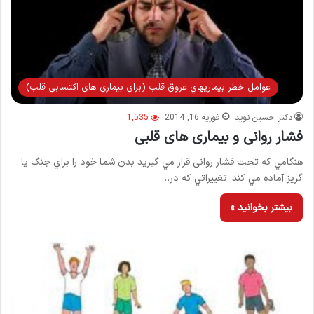
عوامل خطر بيماريهاي عروق قلب (برای بیماری های اکتسابی قلب)
دکتر حسین نوید
فوریه 16, 2014
1,535
فشار روانی و بیماری های قلبی
هنگامي كه تحت فشار روانی قرار مي گيريد بدن شما خود را براي جنگ يا
گريز آماده مي كند. تغييراتي كه در…
بیشتر بخوانید »