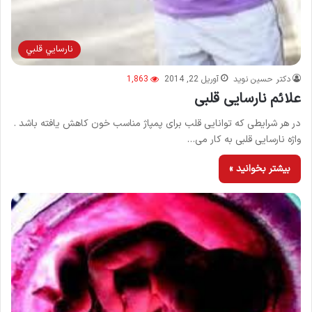
نارسايي قلبي
دکتر حسین نوید
آوریل 22, 2014
1,863
علائم نارسایی قلبی
در هر شرایطی كه توانایی قلب برای پمپاژ مناسب خون كاهش یافته باشد .
واژه نارسایی قلبی به كار می…
بیشتر بخوانید »