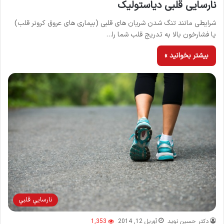
نارسایی قلبی دیاستولیک
شرایطی مانند تنگ شدن شریان های قلبی (بیماری های عروق کرونر قلب)
یا فشارخون بالا به تدریج قلب شما را…
بیشتر بخوانید »
نارسايي قلبي
دکتر حسین نوید
آوریل 12, 2014
1,353