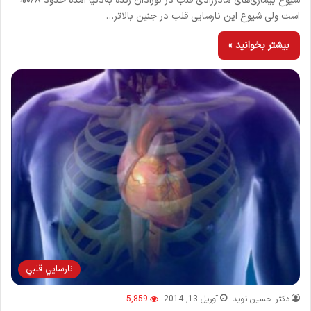
شیوع بیماری‌های مادرزادی قلب در نوزادان زنده به‌دنیا آمده حدود ۰/۸%
است ولی شیوع این نارسایی قلب در جنین بالاتر…
بیشتر بخوانید »
نارسايي قلبي
دکتر حسین نوید
آوریل 13, 2014
5,859