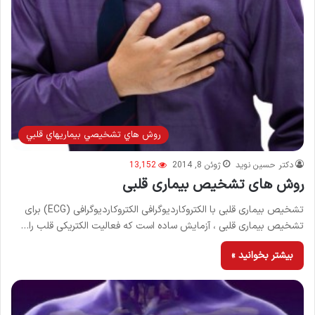
روش هاي تشخيصي بيماريهاي قلبي
دکتر حسین نوید
ژوئن 8, 2014
13,152
روش های تشخیص بیماری قلبی
تشخیص بیماری قلبی با الکتروکاردیوگرافی الکتروکاردیوگرافی (ECG) برای
تشخیص بیماری قلبی ، آزمایش ساده است که فعالیت الکتریکی قلب را…
بیشتر بخوانید »