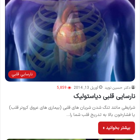
نارسايي قلبي
دکتر حسین نوید
آوریل 13, 2014
5,859
نارسایی قلبی دیاستولیک
شرایطی مانند تنگ شدن شریان های قلبی (بیماری های عروق کرونر قلب)
یا فشارخون بالا به تدریج قلب شما را…
بیشتر بخوانید »