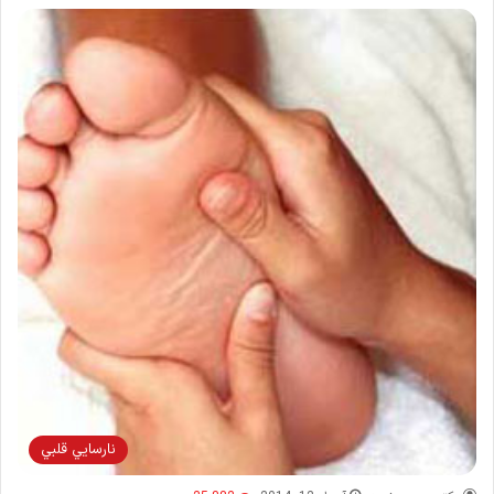
نارسايي قلبي