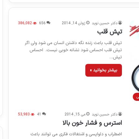
دکتر حسین نوید
ژوئن 14, 2014
656
386,082
تپش قلب
تپش قلب باعث زنده نگه داشتن انسان می شود ولی اگر
تپش قلب احساس شود نشانه خوبی نیست. احساس
تپش…
بیشتر بخوانید »
ی
دکتر حسین نوید
می 15, 2014
41
53,983
استرس و فشار خون بالا
اضطراب و دلواپسی و اشتغالات فکری می توانند باعث