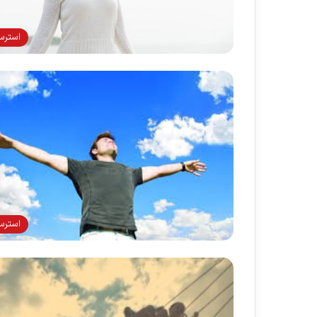
استر
استر