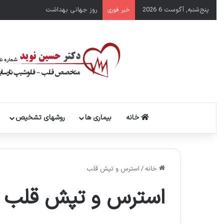
پنج‌شنبه, آگوست 6 2026
روز جهانی بهداشت
خبر فوری
خانه
بیماری ها
روشهای تشخیص
خانه
/
استرس و تپش قلب
استرس و تپش قلب