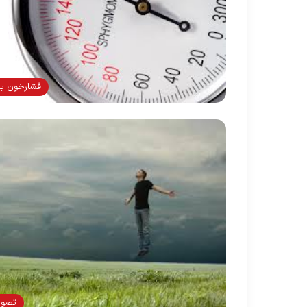
فشارخون بال
تصوی