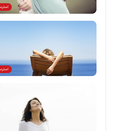
استر
استر