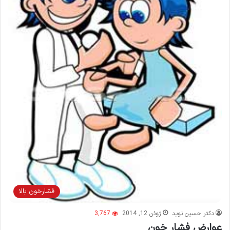
فشارخون بالا
دکتر حسین نوید
ژوئن 12, 2014
3,767
عوارض فشار خون