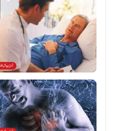
آنژيوگراف