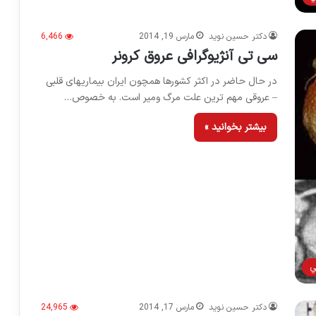
دکتر حسین نوید
مارس 19, 2014
6,466
سی تی آنژیوگرافی عروق کرونر
در حال حاضر در اكثر كشورها همچون ایران بیماریهای قلبی
– عروقی مهم ترین علت مرگ ومیر است. به خصوص…
بیشتر بخوانید »
ي
دکتر حسین نوید
مارس 17, 2014
24,965