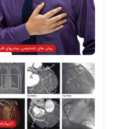
روش هاي تشخيصي بيماريهاي قلب
آنژيوگراف