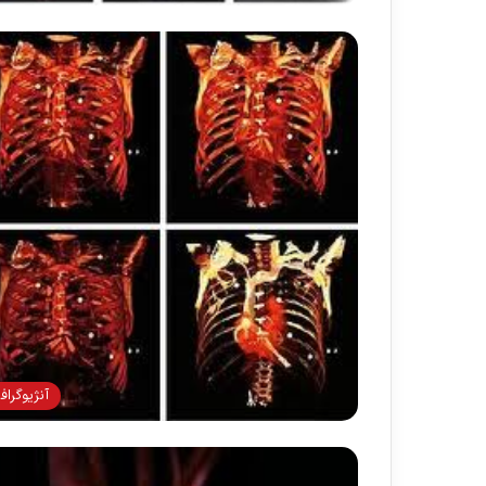
آنژيوگراف