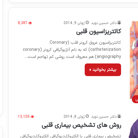
دکتر حسین نوید
ژوئن 9, 2014
8,387
کاتتریزاسیون قلبی
کاتتریزاسیون عروق کرونر قلب (Coronary
catheterization) که به نام آنژیوگرافی کرونر (coronary
angiography) هم معروف است روشی کم تهاجم است…
بیشتر بخوانید »
ي
دکتر حسین نوید
ژوئن 8, 2014
13,155
روش های تشخیص بیماری قلبی
تشخیص بیماری قلبی با الکتروکاردیوگرافی الکتروکاردیوگرافی