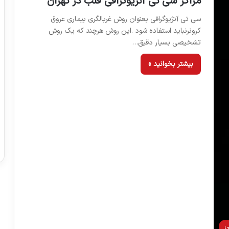
مراکز سی تی آنژیوگرافی قلب در تهران
سی تی آنژیوگرافی بعنوان روش غربالگری بیماری عروق
کرونرنباید استفاده شود .این روش هرچند که یک روش
تشخیصی بسیار دقیق…
بیشتر بخوانید »
ي