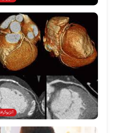
آنژيوگراف