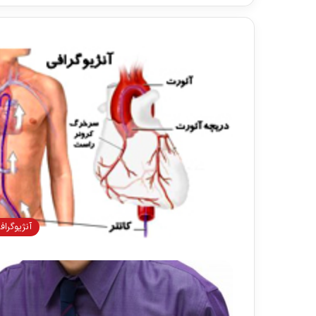
آنژيوگراف