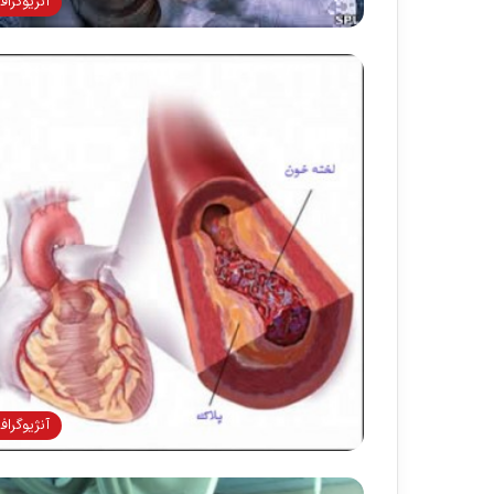
آنژيوگراف
آنژيوگراف