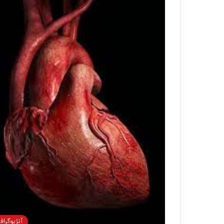
آنژيوگراف