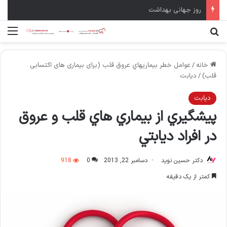
روز جهانی بهداشت
جستجو برای
منو
خانه
/
عوامل خطر بيماريهاي عروق قلب (برای بیماری های اکتسابی
قلب)
/
ديابت
ديابت
پيشگيري از بيماري هاي قلب و عروق
در افراد ديابتي
دکتر حسین نوید
دسامبر 22, 2013
0
918
کمتر از یک دقیقه