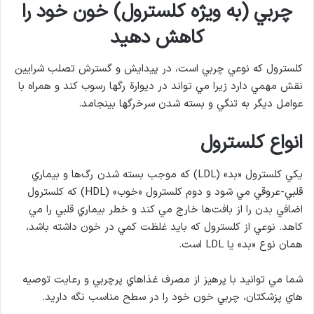
چربي (به ويژه كلسترول) خون خود را
كاهش دهيد
كلسترول كه نوعي چربي است، در پيدايش و گسترش تصلب شرايين
نقش مهمي دارد زيرا مي تواند در ديوارة رگها رسوب كند و همراه با
عوامل ديگر به تنگي و بسته شدن سرخرگ‏ها بينجامد.
انواع کلسترول
يكي كلسترول «بد» (LDL) كه موجب بسته شدن رگ‌ها و بيماري
قلبي-عروقي مي شود و دوم كلسترول «خوب» (HDL) كه كلسترول
اضافي بدن را از بافت‌ها خارج مي كند و خطر بيماري قلبي را مي
كاهد. نوعي از كلسترول كه بايد غلظت كمي در خون داشته باشد،
همان نوع «بد» يا LDL است.
شما مي توانيد با پرهيز از مصرف غذاهاي پرچربي و رعايت توصيه
هاي پزشكتان، چربي خون خود را در سطح مناسب نگه داريد.