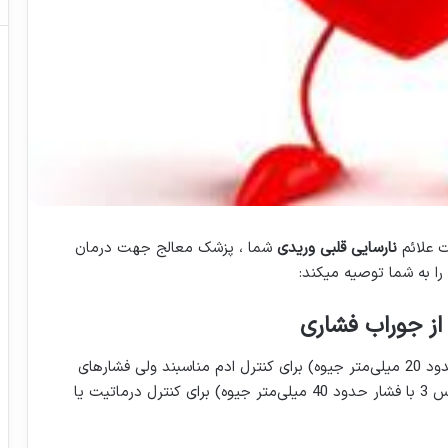
 علائم
نارسایی قلبی وریدی
شما ، پزشک معالج جهت درمان
 را به شما توصیه میکند:
از جوراب فشاری
جوراب‌های با محدوده فشار پایین (کلاس 1، با فشار حدود 20 میلی‌متر جیوه) برای کنترل ادم مناسبند ولی فشارهای
بالاتر (کلاس 2، ‌با فشار حدود 30 میلی‌متر جیوه یا کلاس 3 با فشار حدود 40 میلی‌متر جیوه) برای کنترل درماتیت یا