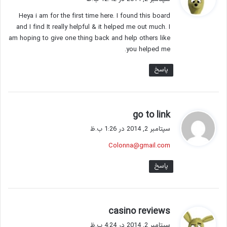
ت
Heya i am for the first time here. I found this board
:
and I find It really helpful & it helped me out much. I
am hoping to give one thing back and help others like
you helped me.
پاسخ
گ
go to link
ف
سپتامبر 2, 2014 در 1:26 ب.ظ
ت
Colonna@gmail.com
:
پاسخ
گ
casino reviews
ف
سپتامبر 2, 2014 در 4:24 ب.ظ