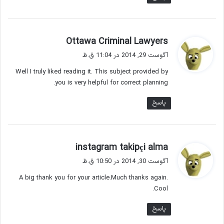
گ
Ottawa Criminal Lawyers
ف
آگوست 29, 2014 در 11:04 ق.ظ
ت
Well I truly liked reading it. This subject provided by
:
you is very helpful for correct planning.
پاسخ
گ
instagram takipçi alma
ف
آگوست 30, 2014 در 10:50 ق.ظ
ت
A big thank you for your article.Much thanks again.
:
Cool.
پاسخ