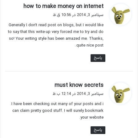
گ
how to make money on internet
ف
سپتامبر 3, 2014 در 10:56 ق.ظ
ت
Generally I don’t read post on blogs, but I would like
:
to say that this write-up very forced me to try and do
so! Your writing style has been amazed me. Thanks,
quite nice post.
پاسخ
گ
must know secrets
ف
سپتامبر 3, 2014 در 12:14 ب.ظ
ت
I have been checking out many of your posts and i
:
can claim pretty good stuff. I will surely bookmark
your website.
پاسخ