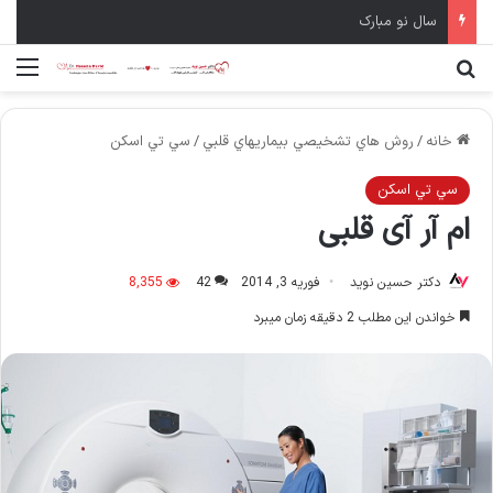
سال نو مبارک
جستجو برای
منو
خانه
/
روش هاي تشخيصي بيماريهاي قلبي
/
سي تي اسكن
سي تي اسكن
ام آر آی قلبی
دکتر حسین نوید
فوریه 3, 2014
42
8,355
خواندن این مطلب 2 دقیقه زمان میبرد