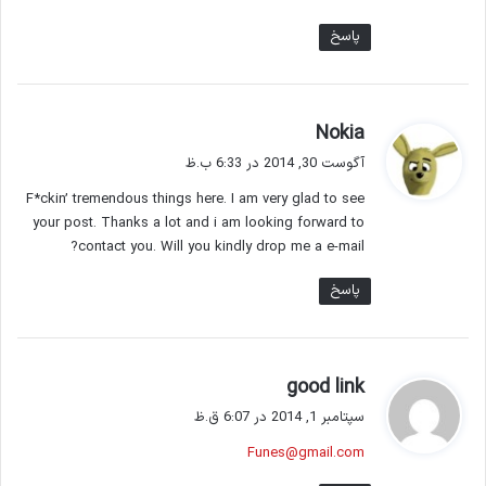
پاسخ
گ
Nokia
ف
آگوست 30, 2014 در 6:33 ب.ظ
ت
F*ckin’ tremendous things here. I am very glad to see
:
your post. Thanks a lot and i am looking forward to
contact you. Will you kindly drop me a e-mail?
پاسخ
گ
good link
ف
سپتامبر 1, 2014 در 6:07 ق.ظ
ت
Funes@gmail.com
: