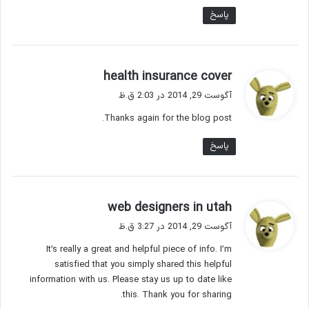
پاسخ
گ
health insurance cover
ف
آگوست 29, 2014 در 2:03 ق.ظ
ت
Thanks again for the blog post.
:
پاسخ
گ
web designers in utah
ف
آگوست 29, 2014 در 3:27 ق.ظ
ت
It’s really a great and helpful piece of info. I’m
:
satisfied that you simply shared this helpful
information with us. Please stay us up to date like
this. Thank you for sharing.