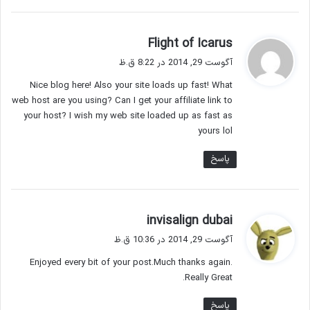
گ
Flight of Icarus
ف
آگوست 29, 2014 در 8:22 ق.ظ
ت
Nice blog here! Also your site loads up fast! What
:
web host are you using? Can I get your affiliate link to
your host? I wish my web site loaded up as fast as
yours lol
پاسخ
گ
invisalign dubai
ف
آگوست 29, 2014 در 10:36 ق.ظ
ت
Enjoyed every bit of your post.Much thanks again.
:
Really Great.
پاسخ