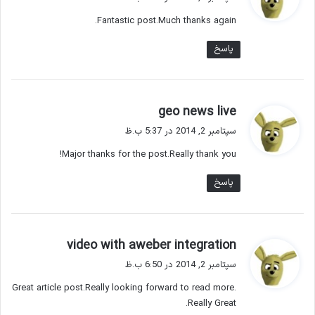
ت
Fantastic post.Much thanks again.
:
پاسخ
گ
geo news live
ف
سپتامبر 2, 2014 در 5:37 ب.ظ
ت
Major thanks for the post.Really thank you!
:
پاسخ
گ
video with aweber integration
ف
سپتامبر 2, 2014 در 6:50 ب.ظ
ت
Great article post.Really looking forward to read more.
:
Really Great.