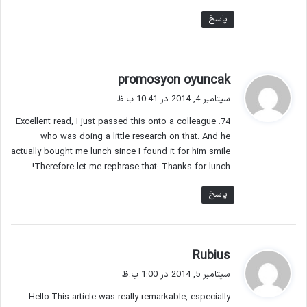
پاسخ
گ
promosyon oyuncak
ف
سپتامبر 4, 2014 در 10:41 ب.ظ
ت
74. Excellent read, I just passed this onto a colleague
:
who was doing a little research on that. And he
actually bought me lunch since I found it for him smile
Therefore let me rephrase that: Thanks for lunch!
پاسخ
گ
Rubius
ف
سپتامبر 5, 2014 در 1:00 ب.ظ
ت
Hello.This article was really remarkable, especially
: