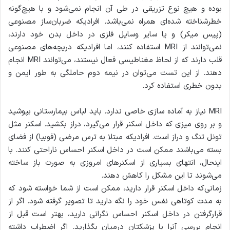
بوده و هیچ نوع تزریقی در طی آن انجام نمی‌شود و با هیچ‌گونه
خطرشناخته شده‌ای همراه نمی‌باشد. افرادیکه ضربان‌ساز مصنوعی
(پیس میکر) و یا سایر وسایل فلزی در داخل بدن خود دارند،
نمی‌توانند از MRI استفاده کنند، اما افرادیکه دریچه‌های مصنوعی
قلب دارند که از لحاظ مغناطیسی فعال نیستند، می‌توانند MRI انجام
دهند. از این تست می‌توان در نیمه دوم حاملگی به طور ایمن و
بدون خطری استفاده کرد.
MRI نیاز به آماده‌ سازی خاصی ندارد. باید لباس بیمارستانی بپوشید
و بر روی میزی که داخل اسکنر قرار می‌گیرد، دراز بکشید. اسکنر مثل
تونل تنگ و دراز است. افرادیکه مبتلا به ترس مرضی (فوبیا) از فضای
بسته می‌باشند ممکن است در داخل اسکنر احساس ناراحتی کنند. با
اینحال، انتهای بسیاری از اسکنرهای امروزی به صورت باز ساخته
می‌شوند تا این مشکل را کاهش دهند.
زمانی‌که داخل اسکنر قرار دارید، ممکن است از شما خواسته شود که
به مدت کوتاهی نفس خود را نگه دارید تا تصویر گرفته شود. اگر از
قرارگرفتن در داخل اسکنر احساس نگرانی دارید، بهتر است قبل از
انجام بررسی آنرا با پزشکتان درمیان بگذارید. اگر اضطراب داشته