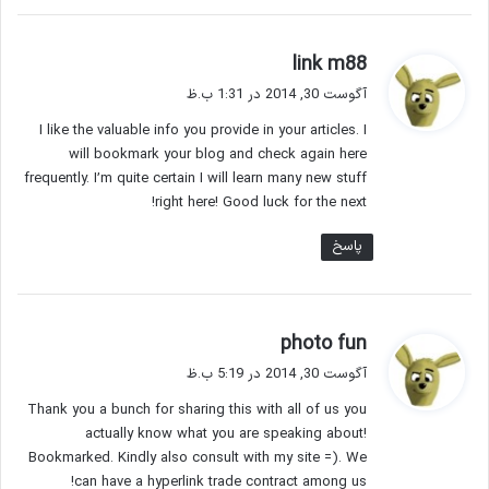
گ
link m88
ف
آگوست 30, 2014 در 1:31 ب.ظ
ت
I like the valuable info you provide in your articles. I
:
will bookmark your blog and check again here
frequently. I’m quite certain I will learn many new stuff
right here! Good luck for the next!
پاسخ
گ
photo fun
ف
آگوست 30, 2014 در 5:19 ب.ظ
ت
Thank you a bunch for sharing this with all of us you
:
actually know what you are speaking about!
Bookmarked. Kindly also consult with my site =). We
can have a hyperlink trade contract among us!