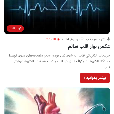
نوار قلب
دکتر حسین نوید
مارس 4, 2014
27,918
عکس نوار قلب سالم
جریانات الکتریکی قلب، به شرط شل بودن سایر ماهیچه‌های بدن، توسط
دستگاه الکتروکاردیوگراف قابل دریافت و ثبت هستند. الکتروفیزیولوژی
قلب…
بیشتر بخوانید »