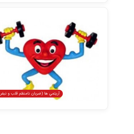
آريتمي ها (ضربان نامنظم قلب و نبض