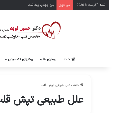
شنبه, آگوست 8 2026
روز جهانی بهداشت
خبر فوری
خانه
بیماری ها
روشهای تشخیص
خانه
/
علل طبیعی تپش قلب
علل طبیعی تپش قل