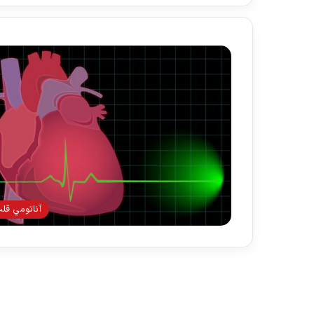
آناتومي قل