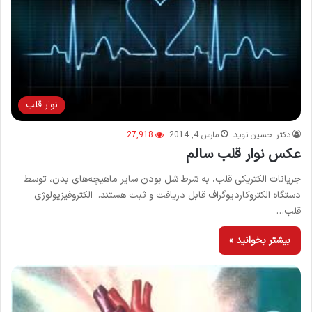
نوار قلب
دکتر حسین نوید
مارس 4, 2014
27,918
عکس نوار قلب سالم
جریانات الکتریکی قلب، به شرط شل بودن سایر ماهیچه‌های بدن، توسط
دستگاه الکتروکاردیوگراف قابل دریافت و ثبت هستند. الکتروفیزیولوژی
قلب…
بیشتر بخوانید »