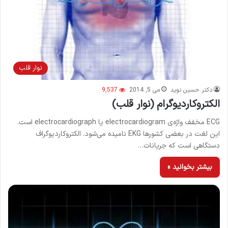
نوار قلب
دکتر حسین نوید
می 5, 2014
9,537
الکتروکاردیوگرام (نوار قلب)
ECG مخفف واژه‌ی electrocardiogram یا electrocardiograph است.
این لغت در بعضی کشورها EKG نامیده می‌شود. الکتروکاردیوگراف
دستگاهی است که جریانات…
بیشتر بخوانید »