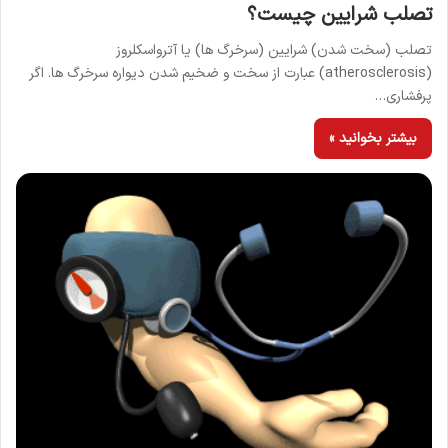
تصلب شرایین چیست؟
تصلب (سخت شدن) شرایین (سرخرگ ها) یا آترواسکلروز
(atherosclerosis) عبارت از سخت و ضخیم شدن دیواره سرخرگ ها. اگر
پرفشاری…
بیشتر بخوانید »