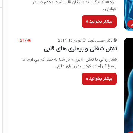
مراجعه کنندگان به پزشکان قلب است بخصوص در
جوانان…
بیشتر بخوانید »
ي
دکتر حسین نوید
فوریه 16, 2014
1,217
تنش شغلی و بیماری های قلبی
فشار رواني يا تنش، آژيري را در مغز به صدا در مي آورد كه
پاسخ آن آماده كردن بدن براي دفاع…
بیشتر بخوانید »