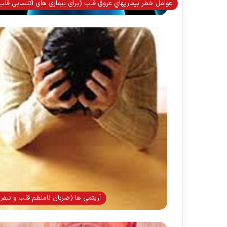
عوامل خطر بيماريهاي عروق قلب (برای بیماری های اکتسابی قلب
آريتمي ها (ضربان نامنظم قلب و نبض