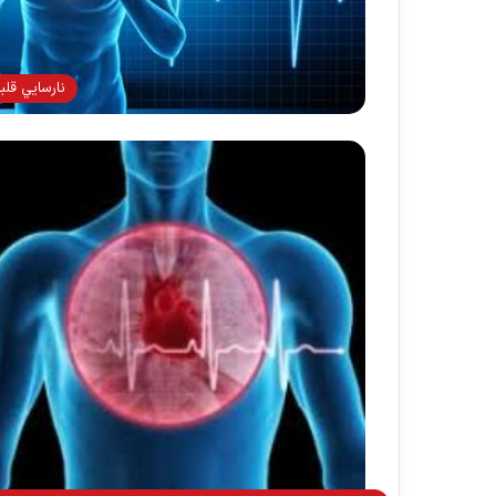
نارسايي قلب