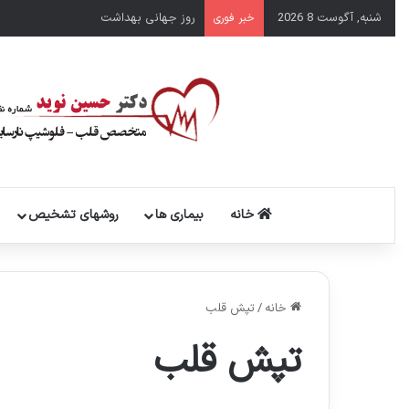
شنبه, آگوست 8 2026
سال نو مبارک
خبر فوری
خانه
بیماری ها
روشهای تشخیص
خانه
/
تپش قلب
تپش قلب