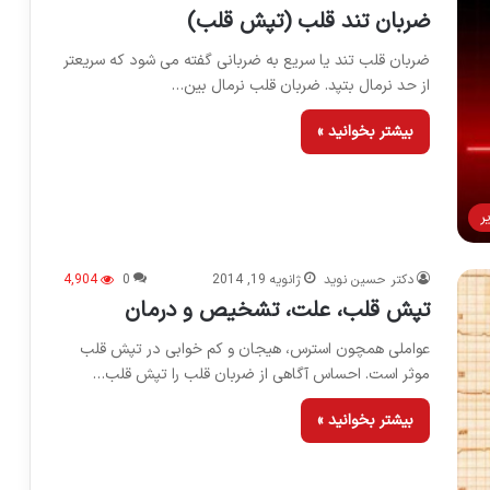
ضربان تند قلب (تپش قلب)
ضربان قلب تند یا سریع به ضربانی گفته می شود که سریعتر
از حد نرمال بتپد. ضربان قلب نرمال بین…
بیشتر بخوانید »
ر
دکتر حسین نوید
ژانویه 19, 2014
0
4,904
تپش قلب، علت، تشخیص و درمان
عواملی همچون استرس، هیجان و کم خوابی در تپش قلب
موثر است. احساس آگاهی از ضربان قلب را تپش قلب…
بیشتر بخوانید »