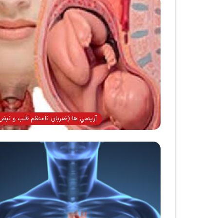
آريتمي ها (ضربان نامنظم قلب و نبض