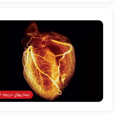
بيماريهاي دريچه ا