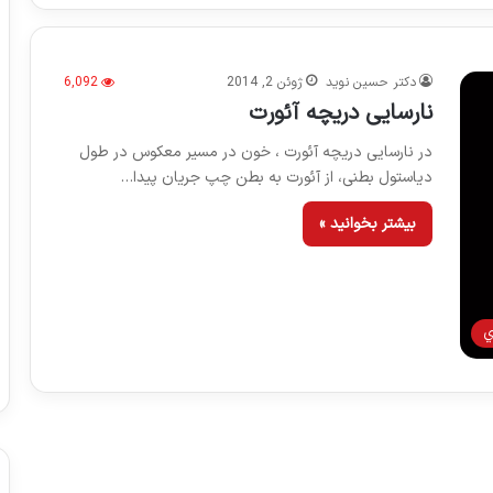
دکتر حسین نوید
ژوئن 2, 2014
6,092
نارسایی دریچه آئورت
در نارسایی دریچه آئورت ، خون در مسیر معکوس در طول
دیاستول بطنی، از آئورت به بطن چپ جریان پیدا…
بیشتر بخوانید »
ي