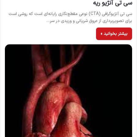
سی تی آنژیو ریه
سی تی آنژیوگرافی (CTA) نوعی مقطع‌نگاری رایانه‌ای است که روشی است
برای تصویربرداری از عروق شریانی و وریدی در سر…
بیشتر بخوانید »