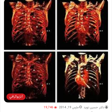
آنژيوگرافي
دکتر حسین نوید
مارس 19, 2014
19,746