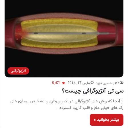
آنژيوگرافي
دکتر حسین نوید
مارس 17, 2014
5,471
سی تی آنژیوگرافی چیست؟
از آنجا که روش های آنژیوگرافی در تصویربرداری و تشخیص بیماری های
رگ های خونی مغز و قلب کاربرد گسترده…
بیشتر بخوانید »