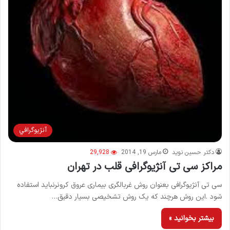
آنژيوگرافي
دکتر حسین نوید
مارس 19, 2014
29,928
مراکز سی تی آنژیوگرافی قلب در تهران
سی تی آنژیوگرافی بعنوان روش غربالگری بیماری عروق کرونرنباید استفاده
شود .این روش هرچند که یک روش تشخیصی بسیار دقیق…
بیشتر بخوانید »