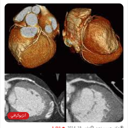
آنژيوگرافي
دکتر حسین نوید
مارس 19, 2014
6,466