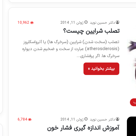
دکتر حسین نوید
ژوئن 11, 2014
10,962
تصلب شرایین چیست؟
تصلب (سخت شدن) شرایین (سرخرگ ها) یا آترواسکلروز
(atherosclerosis) عبارت از سخت و ضخیم شدن دیواره
سرخرگ ها. اگر پرفشاری…
بیشتر بخوانید »
ب
دکتر حسین نوید
ژوئن 11, 2014
6,784
آموزش اندازه گیری فشار خون