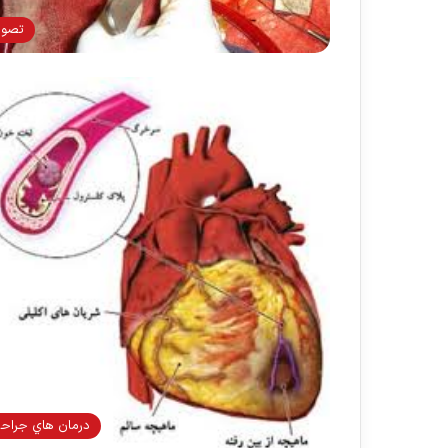
تصوی
درمان هاي جراح