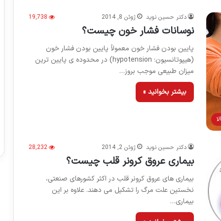
دکتر حسین نوید
ژوئن 8, 2014
19,738
نوسانات فشار خون چیست؟
پایین بودن فشار خون معمولاً پایین بودن فشار خون
(هیپوتانسیون؛ hypotension) در محدوده ی پایین ترین
میزان طبیعی موجب بروز…
بیشتر بخوانید »
ا
دکتر حسین نوید
ژوئن 2, 2014
28,232
بیماری عروق کرونر قلب چیست؟
بیماری های عروق کرونر قلب در اکثر کشورهای صنعتی،
نخستین علت مرگ را تشکیل می دهند. علاوه بر این
بیماری…