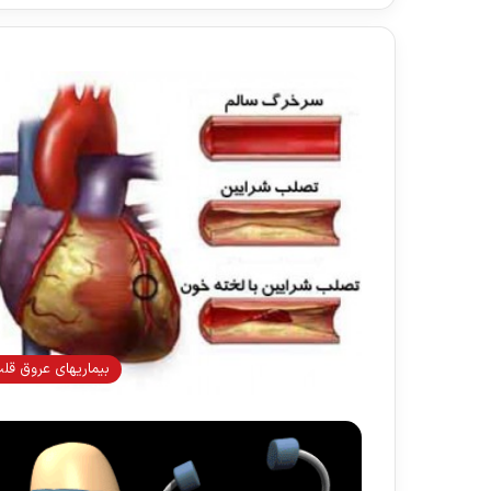
بیماریهای عروق قل