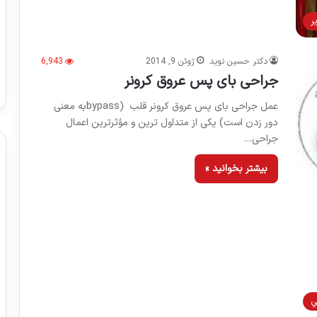
ر
دکتر حسین نوید
ژوئن 9, 2014
6,943
جراحی بای پس عروق کرونر
عمل جراحی بای پس عروق کرونر قلب (bypassبه معنی
دور زدن است) یکی از متداول ترین و مؤثرترین اعمال
جراحی…
بیشتر بخوانید »
ي