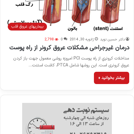
بیماریهای عروق قلب
دکتر حسین نوید
ژانویه 30, 2014
0
2,798
درمان غیرجراحی مشکلات عروق کرونر از راه پوست
مداخلات کرونري از راه پوست PCI امروزه روشی معمول جهت باز کردن
عروق کرونری است. این روشها شامل PTCA، کاشت استنت…
بیشتر بخوانید »